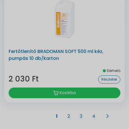
Fertőtlenítő BRADOMAN SOFT 500 ml kéz,
pumpás 10 db/karton
Elérhető
2 030 Ft
Részletek
Kosárba
1
2
3
4