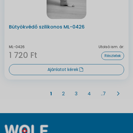
Bütyökvédő szilikonos ML-0426
ML-0426
Utolsó ism. ár:
1 720 Ft
Részletek
Ajánlatot kérek
1
2
3
4
..7