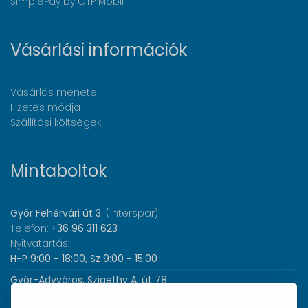
SimplePay by OTP Mobil
Vásárlási információk
Vásárlás menete
Fizetés módja
Szállítási költségek
Mintaboltok
Győr Fehérvári út 3.
(Interspar)
Telefon:
+36 96 311 623
Nyitvatartás:
H-P 9:00 - 18:00, Sz 9:00 - 15:00
Győr-Adyváros, Szigethy A. út 78.
Telefon:
+36 96 440 505