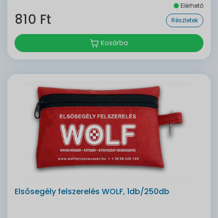
Elérhető
810 Ft
Részletek
Kosárba
Elsősegély felszerelés WOLF, 1db/250db