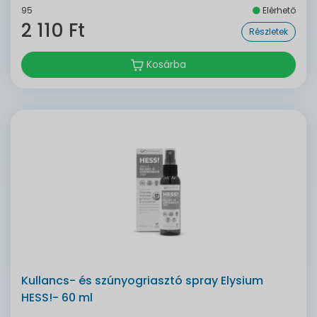
95
Elérhető
2 110 Ft
Részletek
Kosárba
Kullancs- és szúnyogriasztó spray Elysium
HESS!- 60 ml