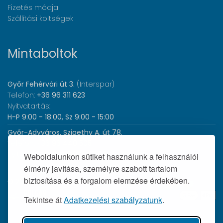
Fizetés módja
Szállítási költségek
Mintaboltok
Győr Fehérvári út 3.
(Interspar)
Telefon:
+36 96 311 623
Nyitvatartás:
H-P 9:00 - 18:00, Sz 9:00 - 15:00
Győr-Adyváros, Szigethy A. út 78.
Telefon:
+36 96 440 505
Nyitvatartás:
H-P 8:00 - 17:00
Weboldalunkon sütiket használunk a felhasználói
élmény javítása, személyre szabott tartalom
biztosítása és a forgalom elemzése érdekében.
© 2026 Wolf Orvosi Műszer Kft. |
Tekintse át
Adatkezelési szabályzatunk
.