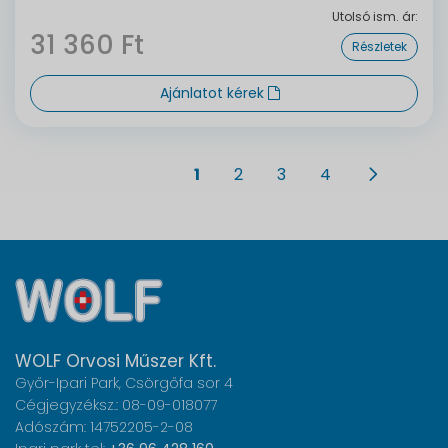
Utolsó ism. ár:
31 360 Ft
Részletek
Ajánlatot kérek
1
2
3
4
WOLF Orvosi Műszer Kft.
Győr-Ipari Park, Csörgőfa sor 4
Cégjegyzéksz.: 08-09-018077
Adószám: 14752205-2-08