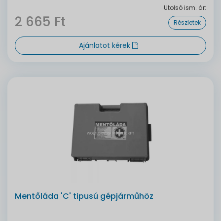
Utolsó ism. ár:
2 665 Ft
Részletek
Ajánlatot kérek
Mentőláda 'C' tipusú gépjárműhöz