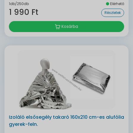
1db/250db
Elérhető
1 990 Ft
Részletek
Kosárba
Izoláló elsősegély takaró 160x210 cm-es alufólia
gyerek-feln.