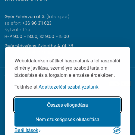
Győr Fehérvári út 3.
(Interspar)
Telefon:
+36 96 311 623
Nyitvatartás:
H-P 9:00 - 18:00, Sz 9:00 - 15:00
Győr-Adyváros, Szigethy A. út 78.
Telefon:
+36 96 440 505
Nyitvatartás:
H-P 8:00 - 17:00
Weboldalunkon sütiket használunk a felhasználói
élmény javítása, személyre szabott tartalom
biztosítása és a forgalom elemzése érdekében.
© 2026 Wolf Orvosi Műszer Kft. |
Tekintse át
Adatkezelési szabályzatunk
.
Összes elfogadása
Nem szükségesek elutasítása
Beállítások