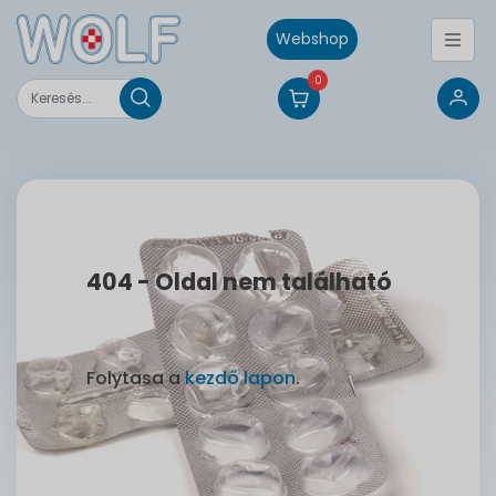
Webshop
0
404 - Oldal nem található
Folytasa a
kezdő lapon
.