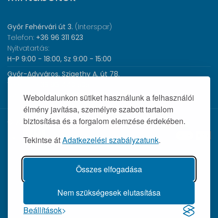
Győr Fehérvári út 3.
(Interspar)
Telefon:
+36 96 311 623
Nyitvatartás:
H-P 9:00 - 18:00, Sz 9:00 - 15:00
Győr-Adyváros, Szigethy A. út 78.
Telefon:
+36 96 440 505
Nyitvatartás:
H-P 8:00 - 17:00
Weboldalunkon sütiket használunk a felhasználói
élmény javítása, személyre szabott tartalom
biztosítása és a forgalom elemzése érdekében.
© 2026 Wolf Orvosi Műszer Kft. |
Tekintse át
Adatkezelési szabályzatunk
.
Összes elfogadása
Nem szükségesek elutasítása
Beállítások