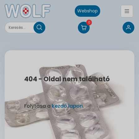
Webshop
0
404 - Oldal nem található
Folytasa a
kezdő lapon
.