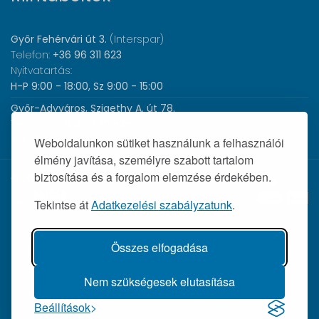
Győr Fehérvári út 3.
(Interspar)
Telefon:
+36 96 311 623
Nyitvatartás:
H-P 9:00 - 18:00, Sz 9:00 - 15:00
Győr-Adyváros, Szigethy A. út 78.
Telefon:
+36 96 440 505
Nyitvatartás:
H-P 8:00 - 17:00
Weboldalunkon sütiket használunk a felhasználói
élmény javítása, személyre szabott tartalom
biztosítása és a forgalom elemzése érdekében.
© 2026 Wolf Orvosi Műszer Kft. |
Tekintse át
Adatkezelési szabályzatunk
.
Összes elfogadása
Nem szükségesek elutasítása
Beállítások