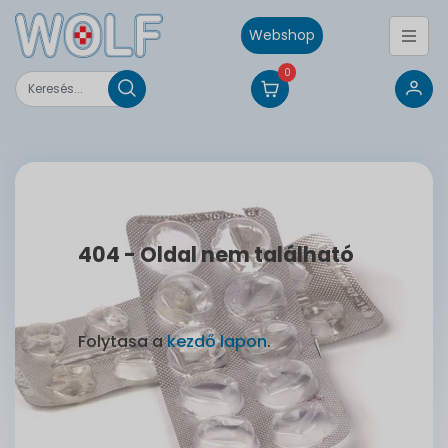
Webshop
0
404 - Oldal nem található
Folytasa a
kezdő lapon
.