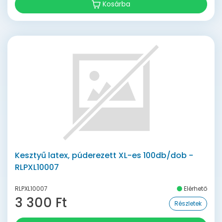
Kosárba
Kesztyű latex, púderezett XL-es 100db/dob -
RLPXL10007
RLPXL10007
Elérhető
3 300 Ft
Részletek