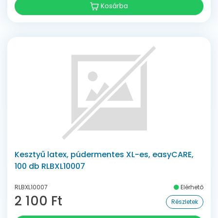
Kosárba
Kesztyű latex, púdermentes XL-es, easyCARE,
100 db RLBXL10007
RLBXL10007
Elérhető
2 100 Ft
Részletek