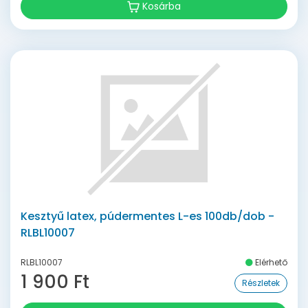
Kosárba
Kesztyű latex, púdermentes L-es 100db/dob -
RLBL10007
RLBL10007
Elérhető
1 900 Ft
Részletek