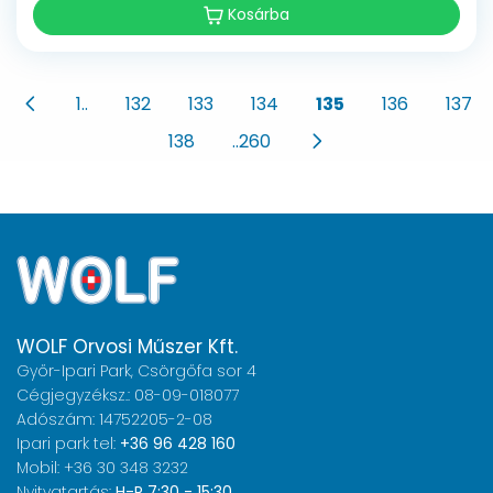
Kosárba
1..
132
133
134
135
136
137
138
..260
WOLF Orvosi Műszer Kft.
Győr-Ipari Park, Csörgőfa sor 4
Cégjegyzéksz.: 08-09-018077
Adószám: 14752205-2-08
Ipari park tel:
+36 96 428 160
Mobil: +36 30 348 3232
Nyitvatartás:
H-P 7:30 - 15:30