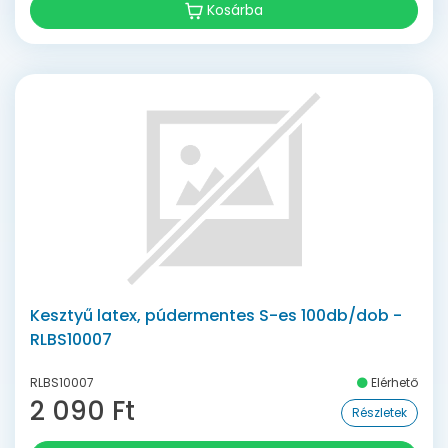
Kosárba
Kesztyű latex, púdermentes S-es 100db/dob -
RLBS10007
RLBS10007
Elérhető
2 090 Ft
Részletek