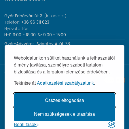
Győr Fehérvári út 3.
(Interspar)
Telefon:
+36 96 311 623
Nyitvatartás:
H-P 9:00 - 18:00, Sz 9:00 - 15:00
Győr-Adyváros, Szigethy A. út 78.
Telefon:
+36 96 440 505
Nyitvatartás:
H-P 8:00 - 17:00
Weboldalunkon sütiket használunk a felhasználói
élmény javítása, személyre szabott tartalom
biztosítása és a forgalom elemzése érdekében.
© 2026 Wolf Orvosi Műszer Kft. |
Tekintse át
Adatkezelési szabályzatunk
.
Összes elfogadása
Nem szükségesek elutasítása
Beállítások