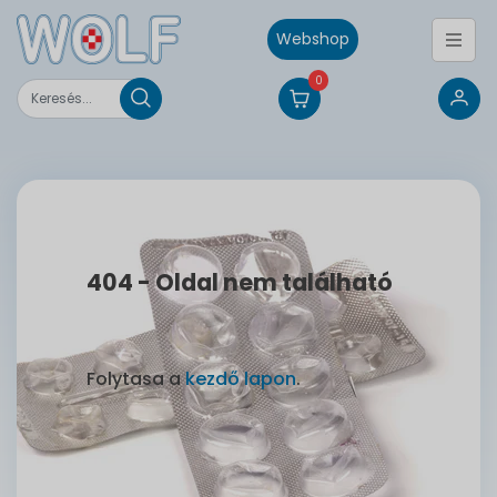
Webshop
0
404 - Oldal nem található
Folytasa a
kezdő lapon
.