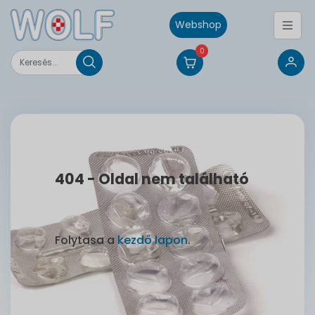
Webshop
0
404 - Oldal nem található
Folytasa a
kezdő lapon
.