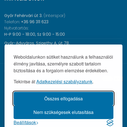
Győr Fehérvári út 3.
(Interspar)
Telefon:
+36 96 311 623
Nyitvatartás:
H-P 9:00 - 18:00, Sz 9:00 - 15:00
Győr-Adyváros, Szigethy A. út 78.
Telefon:
+36 96 440 505
Nyitvatartás:
H-P 8:00 - 17:00
Weboldalunkon sütiket használunk a felhasználói
élmény javítása, személyre szabott tartalom
biztosítása és a forgalom elemzése érdekében.
© 2026 Wolf Orvosi Műszer Kft. |
Tekintse át
Adatkezelési szabályzatunk
.
Összes elfogadása
Nem szükségesek elutasítása
Beállítások