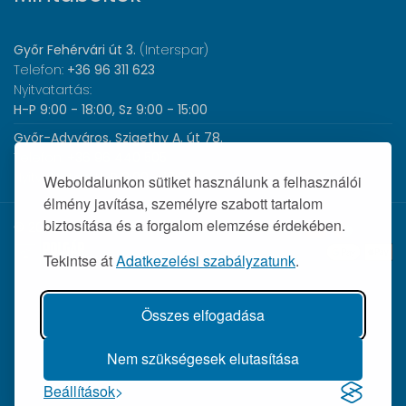
Győr Fehérvári út 3.
(Interspar)
Telefon:
+36 96 311 623
Nyitvatartás:
H-P 9:00 - 18:00, Sz 9:00 - 15:00
Győr-Adyváros, Szigethy A. út 78.
Telefon:
+36 96 440 505
Nyitvatartás:
H-P 8:00 - 17:00
Weboldalunkon sütiket használunk a felhasználói
élmény javítása, személyre szabott tartalom
biztosítása és a forgalom elemzése érdekében.
© 2026 Wolf Orvosi Műszer Kft. |
Tekintse át
Adatkezelési szabályzatunk
.
Összes elfogadása
Nem szükségesek elutasítása
Beállítások