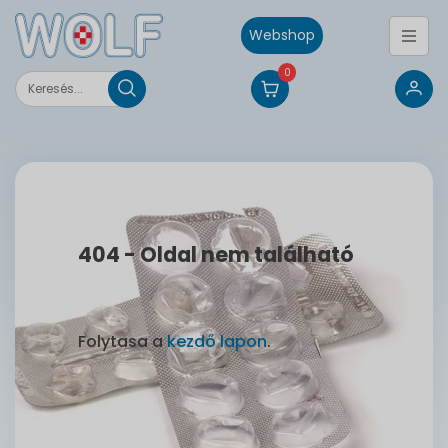
Webshop
0
404 - Oldal nem található
Folytasa a
kezdő lapon
.