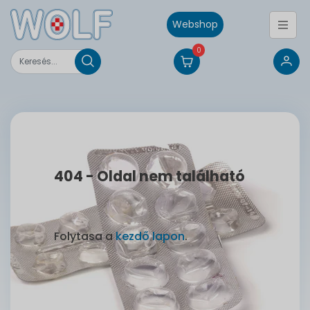
Webshop
0
404 - Oldal nem található
Folytasa a
kezdő lapon
.