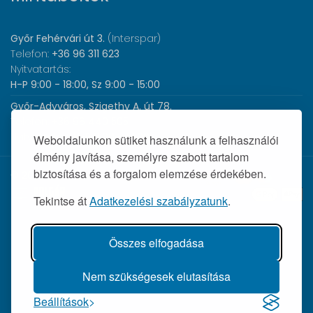
Győr Fehérvári út 3.
(Interspar)
Telefon:
+36 96 311 623
Nyitvatartás:
H-P 9:00 - 18:00, Sz 9:00 - 15:00
Győr-Adyváros, Szigethy A. út 78.
Telefon:
+36 96 440 505
Nyitvatartás:
H-P 8:00 - 17:00
Weboldalunkon sütiket használunk a felhasználói
élmény javítása, személyre szabott tartalom
biztosítása és a forgalom elemzése érdekében.
© 2026 Wolf Orvosi Műszer Kft. |
Tekintse át
Adatkezelési szabályzatunk
.
Összes elfogadása
Nem szükségesek elutasítása
Beállítások