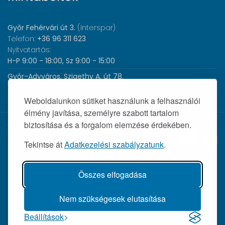
Győr Fehérvári út 3.
(Interspar)
Telefon:
+36 96 311 623
Nyitvatartás:
H-P 9:00 - 18:00, Sz 9:00 - 15:00
Győr-Adyváros, Szigethy A. út 78.
Telefon:
+36 96 440 505
Nyitvatartás:
H-P 8:00 - 17:00
Weboldalunkon sütiket használunk a felhasználói
élmény javítása, személyre szabott tartalom
biztosítása és a forgalom elemzése érdekében.
© 2026 Wolf Orvosi Műszer Kft. |
Tekintse át
Adatkezelési szabályzatunk
.
Összes elfogadása
Nem szükségesek elutasítása
Beállítások