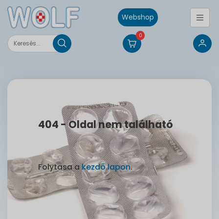
Webshop
0
404 - Oldal nem található
Folytasa a
kezdő lapon
.