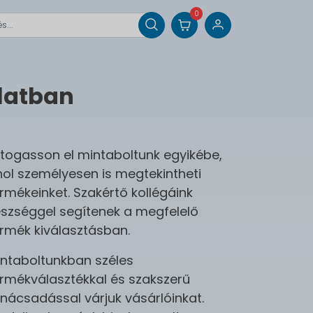
0
latban
togasson el mintaboltunk egyikébe,
ol személyesen is megtekintheti
rmékeinket. Szakértő kollégáink
szséggel segítenek a megfelelő
rmék kiválasztásban.
intaboltunkban széles
rmékválasztékkal és szakszerű
nácsadással várjuk vásárlóinkat.