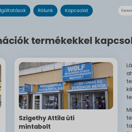
lgáltatások
Rólunk
Kapcsolat
mációk termékekkel kapcso
Lá
ah
te
ké
te
M
Szigethy Attila úti
te
ta
mintabolt