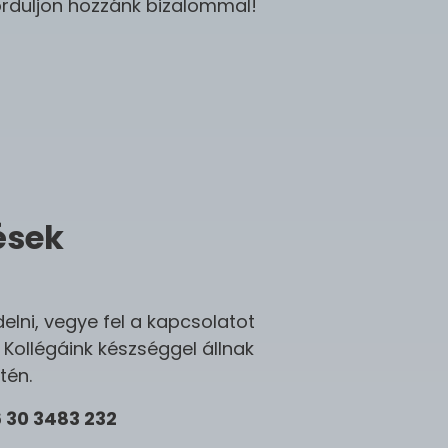
orduljon hozzánk bizalommal!
ések
lni, vegye fel a kapcsolatot
 Kollégáink készséggel állnak
tén.
 30 3483 232