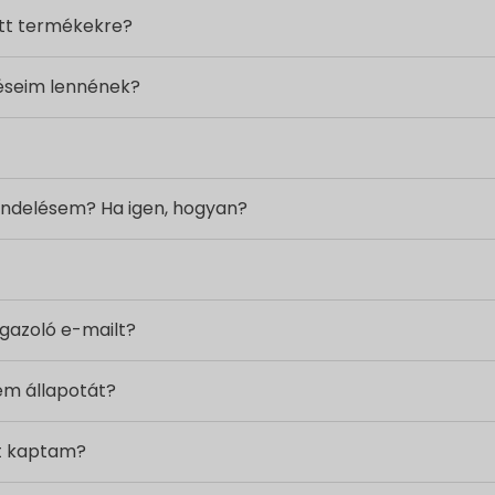
ott termékekre?
déseim lennének?
ndelésem? Ha igen, hogyan?
gazoló e-mailt?
m állapotát?
et kaptam?