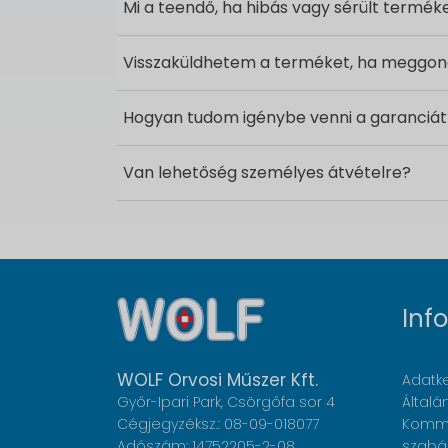
Mi a teendő, ha hibás vagy sérült termé
Visszaküldhetem a terméket, ha megg
Hogyan tudom igénybe venni a garanciát
Van lehetőség személyes átvételre?
Inf
WOLF Orvosi Műszer Kft.
Adatke
Győr-Ipari Park, Csörgőfa sor 4
Általá
Cégjegyzéksz.: 08-09-018077
Komme
Adószám: 14752205-2-08
szabá