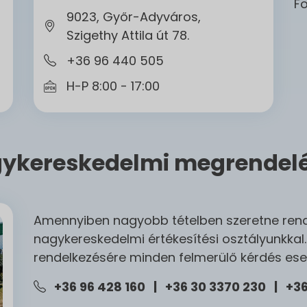
F
9023, Győr-Adyváros,
Szigethy Attila út 78.
+36 96 440 505
H-P 8:00 - 17:00
ykereskedelmi megrendel
Amennyiben nagyobb tételben szeretne rende
nagykereskedelmi értékesítési osztályunkkal.
rendelkezésére minden felmerülő kérdés ese
+36 96 428 160 | +36 30 3370 230 | +36