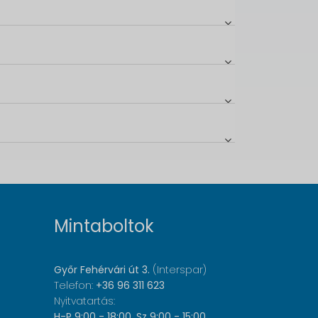
Mintaboltok
Győr Fehérvári út 3.
(Interspar)
Telefon:
+36 96 311 623
Nyitvatartás:
H-P 9:00 - 18:00, Sz 9:00 - 15:00