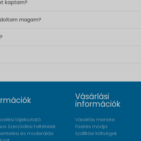
ket kaptam?
ondoltam magam?
?
Vásárlási
ormációk
információk
zelési tájékoztató
Vásárlás menete
nos Szerződési Feltételek
Fizetés módja
ntelési és moderálási
Szállítási költségek
lyzat