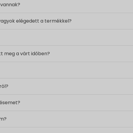
k vannak?
m vagyok elégedett a termékkel?
tt meg a várt időben?
ról?
lésemet?
em?