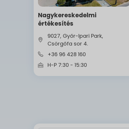
Nagykereskedelmi
értékesítés
9027, Győr-Ipari Park,
Csörgőfa sor 4.
+36 96 428 160
H-P 7:30 - 15:30