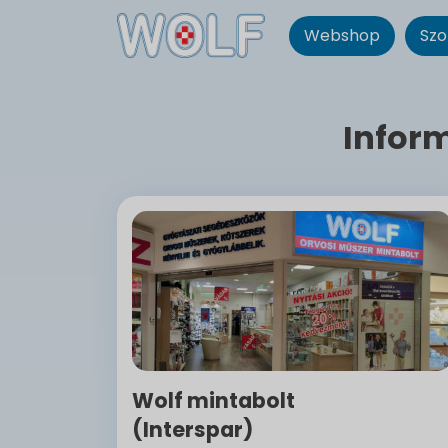
Webshop
Szo
Infor
Wolf mintabolt
(Interspar)