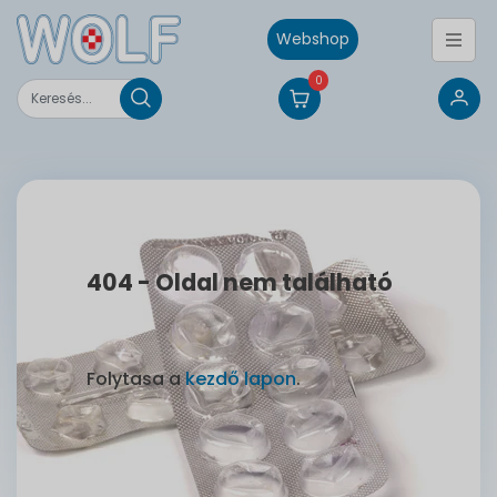
Webshop
0
404 - Oldal nem található
Folytasa a
kezdő lapon
.