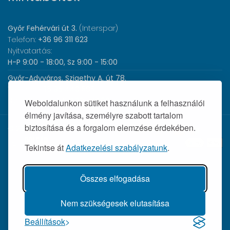
Győr Fehérvári út 3.
(Interspar)
Telefon:
+36 96 311 623
Nyitvatartás:
H-P 9:00 - 18:00, Sz 9:00 - 15:00
Győr-Adyváros, Szigethy A. út 78.
Telefon:
+36 96 440 505
Nyitvatartás:
H-P 8:00 - 17:00
Weboldalunkon sütiket használunk a felhasználói
élmény javítása, személyre szabott tartalom
biztosítása és a forgalom elemzése érdekében.
© 2026 Wolf Orvosi Műszer Kft. |
Tekintse át
Adatkezelési szabályzatunk
.
Összes elfogadása
Nem szükségesek elutasítása
Beállítások