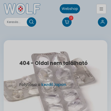
Webshop
0
404 - Oldal nem található
Folytasa a
kezdő lapon
.