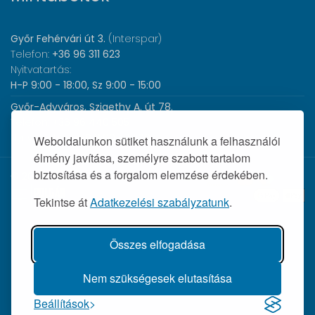
Győr Fehérvári út 3.
(Interspar)
Telefon:
+36 96 311 623
Nyitvatartás:
H-P 9:00 - 18:00, Sz 9:00 - 15:00
Győr-Adyváros, Szigethy A. út 78.
Telefon:
+36 96 440 505
Nyitvatartás:
H-P 8:00 - 17:00
Weboldalunkon sütiket használunk a felhasználói
élmény javítása, személyre szabott tartalom
biztosítása és a forgalom elemzése érdekében.
© 2026 Wolf Orvosi Műszer Kft. |
Tekintse át
Adatkezelési szabályzatunk
.
Összes elfogadása
Nem szükségesek elutasítása
Beállítások