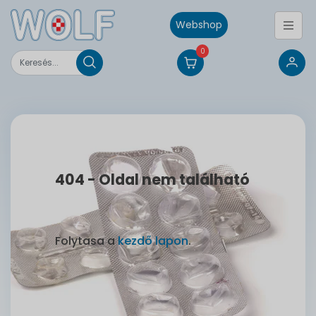
Webshop
0
404 - Oldal nem található
Folytasa a
kezdő lapon
.