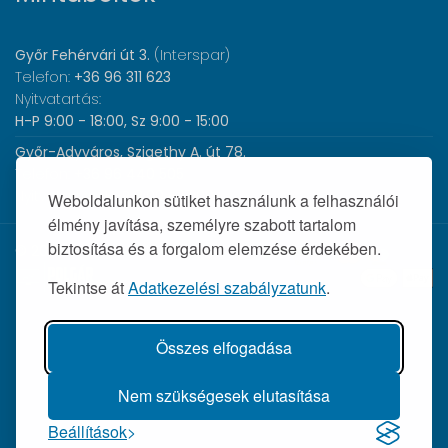
Győr Fehérvári út 3.
(Interspar)
Telefon:
+36 96 311 623
Nyitvatartás:
H-P 9:00 - 18:00, Sz 9:00 - 15:00
Győr-Adyváros, Szigethy A. út 78.
Telefon:
+36 96 440 505
Nyitvatartás:
H-P 8:00 - 17:00
Weboldalunkon sütiket használunk a felhasználói
élmény javítása, személyre szabott tartalom
biztosítása és a forgalom elemzése érdekében.
© 2026 Wolf Orvosi Műszer Kft. |
Tekintse át
Adatkezelési szabályzatunk
.
Összes elfogadása
Nem szükségesek elutasítása
Beállítások