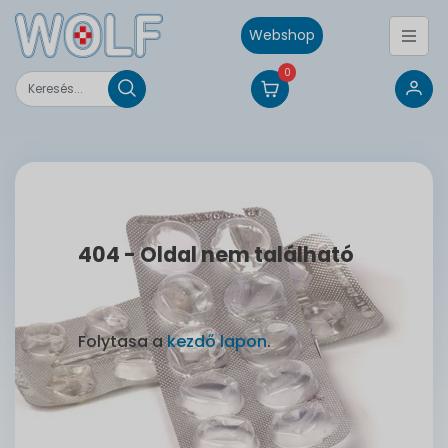
Webshop
0
404 - Oldal nem található
Folytasa a
kezdő lapon
.