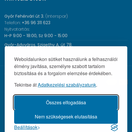
Győr Fehérvári út 3.
(Interspar)
Telefon:
+36 96 311 623
Nyitvatartás:
H-P 9:00 - 18:00, Sz 9:00 - 15:00
Győr-Adyváros, Szigethy A. út 78.
Telefon:
+36 96 440 505
Nyitvatartás:
H-P 8:00 - 17:00
Weboldalunkon sütiket használunk a felhasználói
élmény javítása, személyre szabott tartalom
biztosítása és a forgalom elemzése érdekében.
© 2026 Wolf Orvosi Műszer Kft. |
Tekintse át
Adatkezelési szabályzatunk
.
Összes elfogadása
Nem szükségesek elutasítása
Beállítások