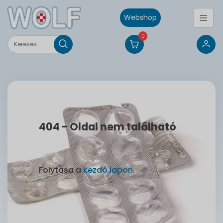
Webshop
0
404 - Oldal nem található
Folytasa a
kezdő lapon
.