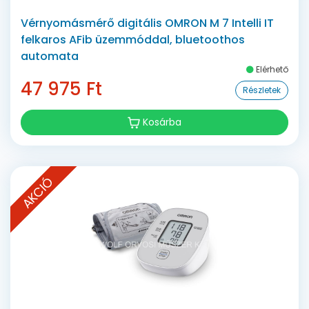
Vérnyomásmérő digitális OMRON M 7 Intelli IT
felkaros AFib üzemmóddal, bluetoothos
automata
Elérhető
47 975 Ft
Részletek
Kosárba
AKCIÓ