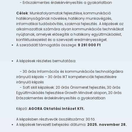
- Erőszakmentes érdekérvényesítés a gyakorlatban
Célok
: Munkafolyamatok fejlesztése, kommunikáció
hatékonyságának növelése, hatékony munkavégzés,
informatikai tudásbővítés, szakmai fejlesztés. A képzések az
alkalmazottak számára olyan kommunikációs technikákat
nyújtanak, amelyek elősegítik a hatékony együttműködést,
konfliktuskezelést és a szervezeti eredményességet.
A szerződött támogatás összege:
9 291 000 Ft
A képzések részletes bemutatása:
- 30 órás Információs és kommunikációs technológiákra
irányuló képzés – 30 órás IKT kompetenciák fejlesztésére
irányuló képzés
- Soft skill képzések: 20 órás Önismeret fejlesztés, 30 órás
Együttműködés fejlesztése Growth Mindset alapon, 20 órás
Erőszakmentes érdekérvényesítés a gyakorlatban
Képző:
AGORA Oktatási Intézet Kft.
A képzésben résztvevők összlétszáma: 30 fő.
A képzések tervezett befejezési dátuma:
2025. november 28.