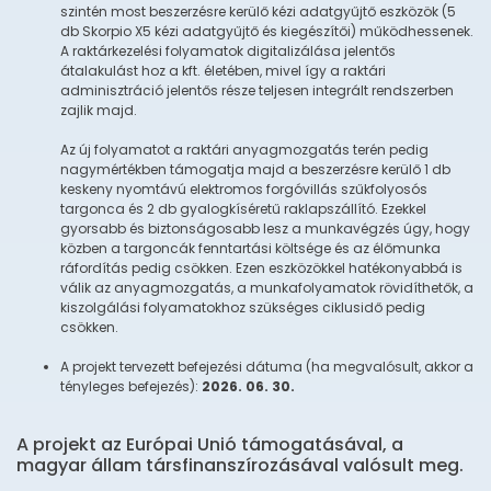
szintén most beszerzésre kerülő kézi adatgyűjtő eszközök (5
db Skorpio X5 kézi adatgyűjtő és kiegészítői) működhessenek.
A raktárkezelési folyamatok digitalizálása jelentős
átalakulást hoz a kft. életében, mivel így a raktári
adminisztráció jelentős része teljesen integrált rendszerben
zajlik majd.
Az új folyamatot a raktári anyagmozgatás terén pedig
nagymértékben támogatja majd a beszerzésre kerülő 1 db
keskeny nyomtávú elektromos forgóvillás szűkfolyosós
targonca és 2 db gyalogkíséretű raklapszállító. Ezekkel
gyorsabb és biztonságosabb lesz a munkavégzés úgy, hogy
közben a targoncák fenntartási költsége és az élőmunka
ráfordítás pedig csökken. Ezen eszközökkel hatékonyabbá is
válik az anyagmozgatás, a munkafolyamatok rövidíthetők, a
kiszolgálási folyamatokhoz szükséges ciklusidő pedig
csökken.
A projekt tervezett befejezési dátuma (ha megvalósult, akkor a
tényleges befejezés):
2026. 06. 30.
A projekt az Európai Unió támogatásával, a
magyar állam társfinanszírozásával valósult meg.