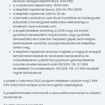
rendszer névleges teljesítménye: 13,34 kWp
a csatlakozási teljesítmény: 15030 kWh
a telepített napelemek típusa: AEG AS-P60 280W
a telepített napelemek száma: 53 db
a termelési adatokhoz való távoli hozzáférés és távfelügyelet
biztosított, a távfelügyelet elektronikus elérhetősége a
következő: www.solarweb.com
a projekt keretében kizárólag új (2018 vagy azt követő
gyártású), kereskedelmi forgalomban, vagy gyártótól
beszerezhető, első üzembe-helyezésű gépek, technológiai
berendezések, eszközök, anyagok beszerzése és beépítése
történt meg,
a telepített napelemes rendszer megfelel a megújuló energiát
termelő berendezések és rendszerek beszerzéséhez és
működtetéséhez nyújtott támogatások igénybevételének
műszaki követelményeiről szóló 55/2016. (XII. 21.) NFM
rendeletben (a továbbiakban: 55/2016. (XII. 21.) NFM rendelet)
foglalt előírásoknak.
A projekt a Széchenyi 2020 program keretében valósult meg 2 968
000 millió forint európai uniós támogatás segítségével.
A projektről bővebb információt a www.wolforvosimuszer.hu oldalon
olvashatnak.