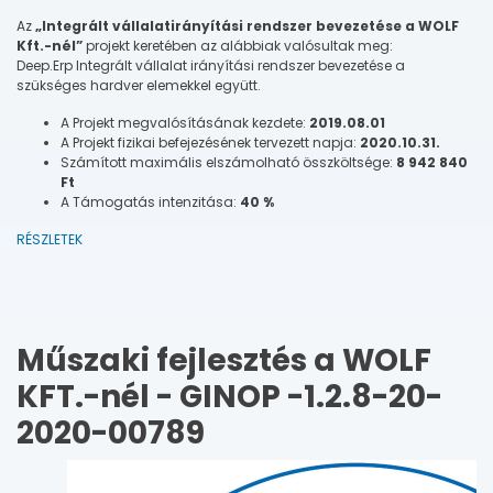
Az
„Integrált vállalatirányítási rendszer bevezetése a WOLF
Kft.-nél”
projekt keretében az alábbiak valósultak meg:
Deep.Erp Integrált vállalat irányítási rendszer bevezetése a
szükséges hardver elemekkel együtt.
A Projekt megvalósításának kezdete:
2019.08.01
A Projekt fizikai befejezésének tervezett napja:
2020.10.31.
Számított maximális elszámolható összköltsége:
8 942 840
Ft
A Támogatás intenzitása:
40 %
RÉSZLETEK
Műszaki fejlesztés a WOLF
KFT.-nél - GINOP -1.2.8-20-
2020-00789