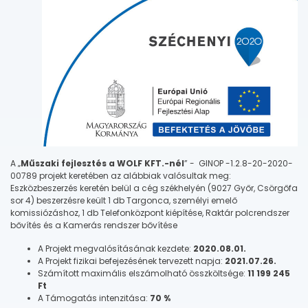
A „
Műszaki fejlesztés a WOLF KFT.-nél
” - GINOP -1.2.8-20-2020-
00789 projekt keretében az alábbiak valósultak meg:
Eszközbeszerzés keretén belül a cég székhelyén (9027 Győr, Csörgőfa
sor 4) beszerzésre keült 1 db Targonca, személyi emelő
komissiózáshoz, 1 db Telefonközpont kiépítése, Raktár polcrendszer
bővítés és a Kamerás rendszer bővítése
A Projekt megvalósításának kezdete:
2020.08.01.
A Projekt fizikai befejezésének tervezett napja:
2021.07.26.
Számított maximális elszámolható összköltsége:
11 199 245
Ft
A Támogatás intenzitása:
70 %