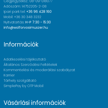
Cégjegyzéksz.: 08-09-018077
Adószám: 14752205-2-08
Ipari park tel:
+36 96 428 160
Mobil: +36 30 348 3232
Nyitvatartás:
H-P 7:30 - 15:30
info@wolforvosimuszer.hu
Információk
Adatkezelési tájékoztató
Általános Szerződési Feltételek
Kommentelési és moderálási szabályzat
Karrier
Tárhely szolgáltató
SimplePay by OTP Mobil
Vásárlási információk