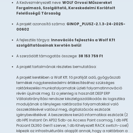
A Kedvezményezett neve:
WOLF Orvosi Műszereket
Forgalmazó, Szolgáltató, Kereskedelmi Korlátolt
Felelősségű Társaság
A projekt azonosító száma:
GINOP_PLUSZ-2.1.3-24-2025-
00602
A fejlesztés tárgya:
Innovációs fejlesztés a Wolf Kft
szolgáltatásainak keretén belül
A szerződött támogatás összege:
38 153 759 Ft
A projekt tartalmának részletes bemutatása:
A projekt keretében a Wolf Kft. fő profilját adó, gyógyászati
termékek nagykereskedelmi értékesítéséhez szükséges
raktárkezelési munkafolyamatok üzleti folyamatinnováció
révén újulnak meg. Ez a jelenleg is használt DEEP ERP
Vállalatirányítási rendszer készletgazdálkodás és logisztika
moduljának a tényleges raktározási folyamatokkal való
összekötésével valósul meg, digitalizációs eszközök
igénybevételével. A beszerzésre kerülő informatikai eszközök (2
db HPE Instant On AP32 5db-os Access Point csomag, 1 db HPE
ProLiant DL360 Gen11 szerver, 1 db Kihelyezett RACK switch-csel)
képezik az infrastrukturális alapját annak, hogy a raktárban a