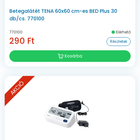
Betegalátét TENA 60x60 cm-es BED Plus 30
db/cs. 770100
770100
Elérhető
290 Ft
Részletek
Kosárba
AKCIÓ