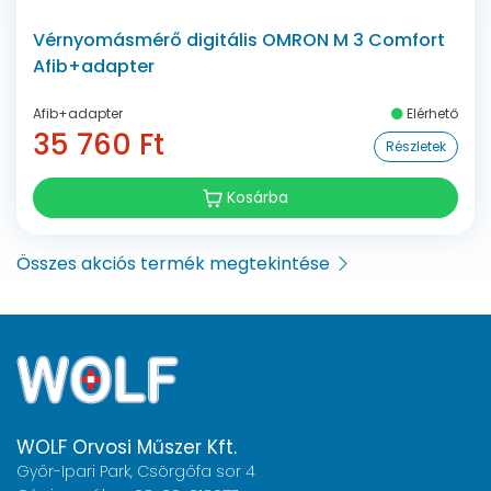
Vérnyomásmérő digitális OMRON M 3 Comfort
Afib+adapter
Afib+adapter
Elérhető
35 760 Ft
Részletek
Kosárba
Összes akciós termék megtekintése
WOLF Orvosi Műszer Kft.
Győr-Ipari Park, Csörgőfa sor 4