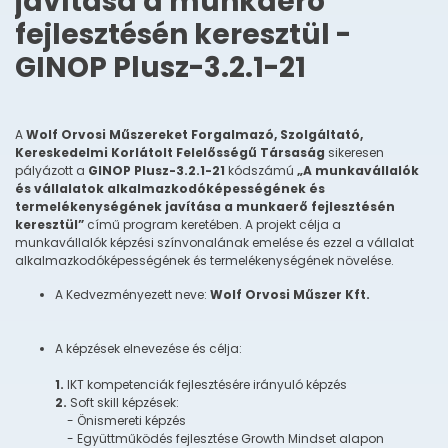
javítása a munkaerő
fejlesztésén keresztül -
GINOP Plusz-3.2.1-21
A
Wolf Orvosi Műszereket Forgalmazó, Szolgáltató,
Kereskedelmi Korlátolt Felelősségű Társaság
sikeresen
pályázott a
GINOP Plusz-3.2.1-21
kódszámú
„A munkavállalók
és vállalatok alkalmazkodóképességének és
termelékenységének javítása a munkaerő fejlesztésén
keresztül”
című program keretében. A projekt célja a
munkavállalók képzési színvonalának emelése és ezzel a vállalat
alkalmazkodóképességének és termelékenységének növelése.
A Kedvezményezett neve:
Wolf Orvosi Műszer Kft.
A képzések elnevezése és célja:
1.
IKT kompetenciák fejlesztésére irányuló képzés
2.
Soft skill képzések:
- Önismereti képzés
- Együttműködés fejlesztése Growth Mindset alapon