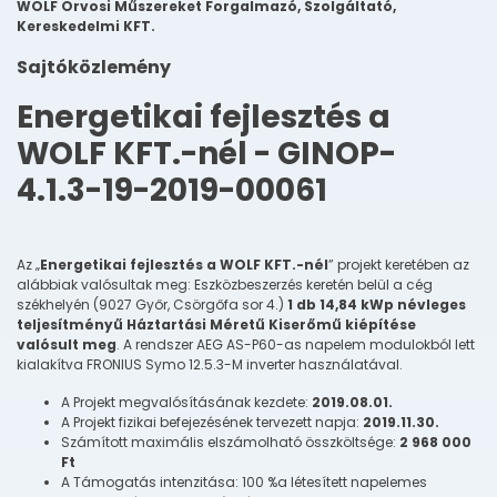
WOLF Orvosi Műszereket Forgalmazó, Szolgáltató,
Kereskedelmi KFT.
Sajtóközlemény
Energetikai fejlesztés a
WOLF KFT.-nél - GINOP-
4.1.3-19-2019-00061
Az „
Energetikai fejlesztés a WOLF KFT.-nél
” projekt keretében az
alábbiak valósultak meg: Eszközbeszerzés keretén belül a cég
székhelyén (9027 Győr, Csörgőfa sor 4.)
1 db 14,84 kWp névleges
teljesítményű Háztartási Méretű Kiserőmű kiépítése
valósult meg
. A rendszer AEG AS-P60-as napelem modulokból lett
kialakítva FRONIUS Symo 12.5.3-M inverter használatával.
A Projekt megvalósításának kezdete:
2019.08.01.
A Projekt fizikai befejezésének tervezett napja:
2019.11.30.
Számított maximális elszámolható összköltsége:
2 968 000
Ft
A Támogatás intenzitása: 100 %a létesített napelemes