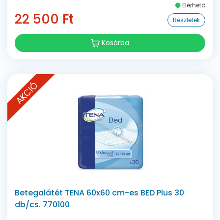
Elérhető
22 500 Ft
Részletek
Kosárba
AKCIÓ
Betegalátét TENA 60x60 cm-es BED Plus 30
db/cs. 770100