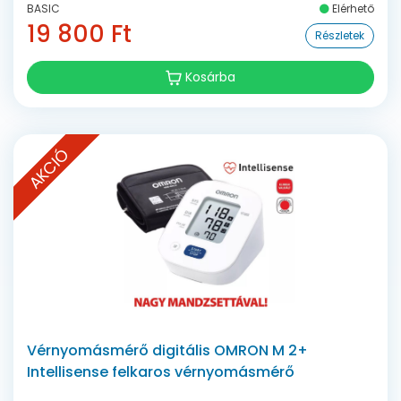
BASIC
Elérhető
19 800 Ft
Részletek
Kosárba
AKCIÓ
Vérnyomásmérő digitális OMRON M 2+
Intellisense felkaros vérnyomásmérő