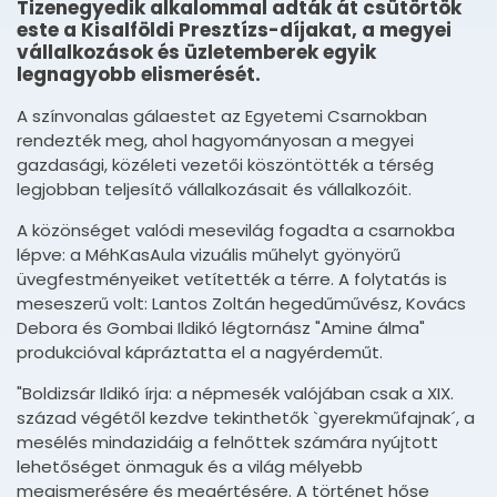
Tizenegyedik alkalommal adták át csütörtök
este a Kisalföldi Presztízs-díjakat, a megyei
vállalkozások és üzletemberek egyik
legnagyobb elismerését.
A színvonalas gálaestet az Egyetemi Csarnokban
rendezték meg, ahol hagyományosan a megyei
gazdasági, közéleti vezetői köszöntötték a térség
legjobban teljesítő vállalkozásait és vállalkozóit.
A közönséget valódi mesevilág fogadta a csarnokba
lépve: a MéhKasAula vizuális műhelyt gyönyörű
üvegfestményeiket vetítették a térre. A folytatás is
meseszerű volt: Lantos Zoltán hegedűművész, Kovács
Debora és Gombai Ildikó légtornász "Amine álma"
produkcióval kápráztatta el a nagyérdeműt.
"Boldizsár Ildikó írja: a népmesék valójában csak a XIX.
század végétől kezdve tekinthetők `gyerekműfajnak´, a
mesélés mindazidáig a felnőttek számára nyújtott
lehetőséget önmaguk és a világ mélyebb
megismerésére és megértésére. A történet hőse