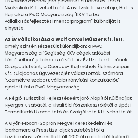
Kisvállalkozásának járó plakettet a Hatos és Társa
Nyelviskola Kft. vehette át. A nyelviskola vezetője, Hatos
Hajnalka a PwC Magyarország "KKV Turbó
vállalkozásfejlesztési mentorprogram" különdíját is
elnyerte.
Az Év Vállalkozása a Wolf Orvosi Műszer Kft. lett
,
amely szintén részesült különdíjban: a PwC
Magyarország a "Segítség KKV cégek adózási
kérdéseiben" jutalma is rá várt. Az Év Üzletemberének
Cserpes Istvánt, a Cserpes- Sajtműhely Élelmiszeripari
Kft. tulajdonos ügyvezetőjét választották, számára
"Személyre szabott vállalatirányítási konzultációt"
ajánlott fel a PwC Magyarország.
A Régió Turisztikai Fejlesztéséért járó Alapítói Különdíjat
Nyerges Csabától, a Kisalföld főszerkesztőjétől a Lipóti
Termálfürdő Üzemeltető és Szolgáltató Kft. vehette át.
A Győr-Moson-Sopron Megyei Kereskedelmi és
Iparkamara a Presztízs-díjak születésétől a
kezdeményezés mellett áll, 2010 óta pedig két különdíj