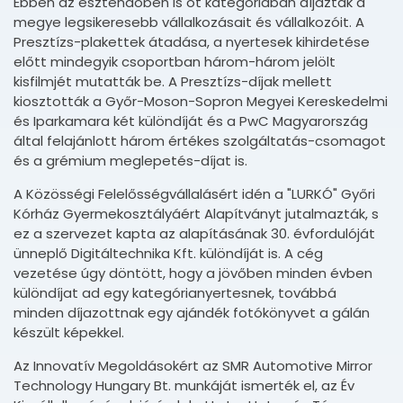
Ebben az esztendőben is öt kategóriában díjazták a
megye legsikeresebb vállalkozásait és vállalkozóit. A
Presztízs-plakettek átadása, a nyertesek kihirdetése
előtt mindegyik csoportban három-három jelölt
kisfilmjét mutatták be. A Presztízs-díjak mellett
kiosztották a Győr-Moson-Sopron Megyei Kereskedelmi
és Iparkamara két különdíját és a PwC Magyarország
által felajánlott három értékes szolgáltatás-csomagot
és a grémium meglepetés-díjat is.
A Közösségi Felelősségvállalásért idén a "LURKÓ" Győri
Kórház Gyermekosztályáért Alapítványt jutalmazták, s
ez a szervezet kapta az alapításának 30. évfordulóját
ünneplő Digitáltechnika Kft. különdíját is. A cég
vezetése úgy döntött, hogy a jövőben minden évben
különdíjat ad egy kategórianyertesnek, továbbá
minden díjazottnak egy ajándék fotókönyvet a gálán
készült képekkel.
Az Innovatív Megoldásokért az SMR Automotive Mirror
Technology Hungary Bt. munkáját ismerték el, az Év