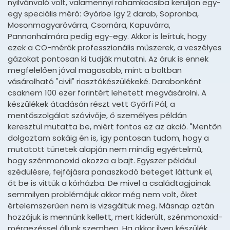
nyilvánvaló volt, valamennyi rohamkocsiba kerüljön egy-
egy speciális mérő: Győrbe így 2 darab, Sopronba,
Mosonmagyaróvárra, Csornára, Kapuvárra,
Pannonhalmára pedig egy-egy. Akkor is leírtuk, hogy
ezek a CO-mérők professzionális műszerek, a veszélyes
gázokat pontosan ki tudják mutatni. Az áruk is ennek
megfelelően jóval magasabb, mint a boltban
vásárolható "civil" riasztókészülékeké. Darabonként
csaknem 100 ezer forintért lehetett megvásárolni. A
készülékek átadásán részt vett Győrfi Pál, a
mentőszolgálat szóvivője, ő személyes példán
keresztül mutatta be, miért fontos ez az akció. "Mentőn
dolgoztam sokáig én is, így pontosan tudom, hogy a
mutatott tünetek alapján nem mindig egyértelmű,
hogy szénmonoxid okozza a bajt. Egyszer például
szédülésre, fejfájásra panaszkodó beteget láttunk el,
őt be is vittük a kórházba. De mivel a családtagjainak
semmilyen problémájuk akkor még nem volt, őket
értelemszerűen nem is vizsgáltuk meg. Másnap aztán
hozzájuk is mennünk kellett, mert kiderült, szénmonoxid-
mérgezéssel állunk szemben. Ha akkor ilyen készülék