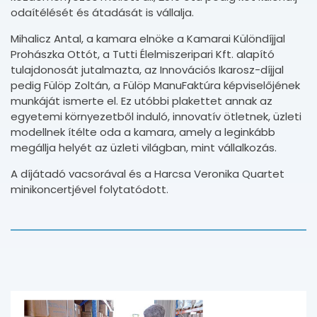
odaítélését és átadását is vállalja.
Mihalicz Antal, a kamara elnöke a Kamarai Különdíjjal
Prohászka Ottót, a Tutti Élelmiszeripari Kft. alapító
tulajdonosát jutalmazta, az Innovációs Ikarosz-díjjal
pedig Fülöp Zoltán, a Fülöp ManuFaktúra képviselőjének
munkáját ismerte el. Ez utóbbi plakettet annak az
egyetemi környezetből induló, innovatív ötletnek, üzleti
modellnek ítélte oda a kamara, amely a leginkább
megállja helyét az üzleti világban, mint vállalkozás.
A díjátadó vacsorával és a Harcsa Veronika Quartet
minikoncertjével folytatódott.