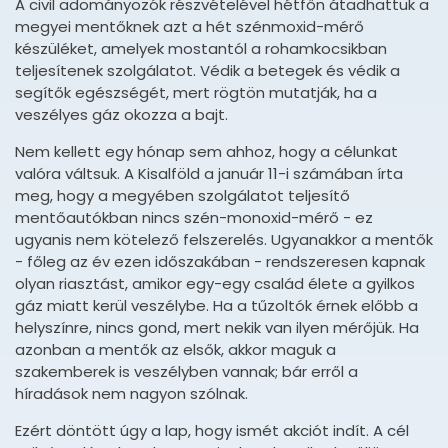
A civil adományozók részvételével hétfőn átadhattuk a
megyei mentőknek azt a hét szénmoxid-mérő
készüléket, amelyek mostantól a rohamkocsikban
teljesítenek szolgálatot. Védik a betegek és védik a
segítők egészségét, mert rögtön mutatják, ha a
veszélyes gáz okozza a bajt.
Nem kellett egy hónap sem ahhoz, hogy a célunkat
valóra váltsuk. A Kisalföld a január 11-i számában írta
meg, hogy a megyében szolgálatot teljesítő
mentőautókban nincs szén-monoxid-mérő - ez
ugyanis nem kötelező felszerelés. Ugyanakkor a mentők
- főleg az év ezen időszakában - rendszeresen kapnak
olyan riasztást, amikor egy-egy család élete a gyilkos
gáz miatt kerül veszélybe. Ha a tűzoltók érnek előbb a
helyszínre, nincs gond, mert nekik van ilyen mérőjük. Ha
azonban a mentők az elsők, akkor maguk a
szakemberek is veszélyben vannak; bár erről a
híradások nem nagyon szólnak.
Ezért döntött úgy a lap, hogy ismét akciót indít. A cél