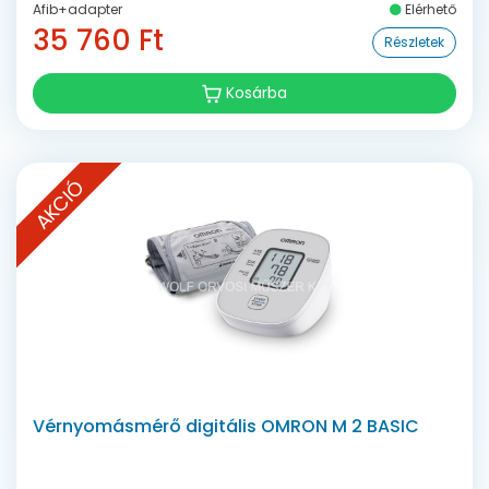
Afib+adapter
Elérhető
35 760 Ft
Részletek
Kosárba
AKCIÓ
Vérnyomásmérő digitális OMRON M 2 BASIC