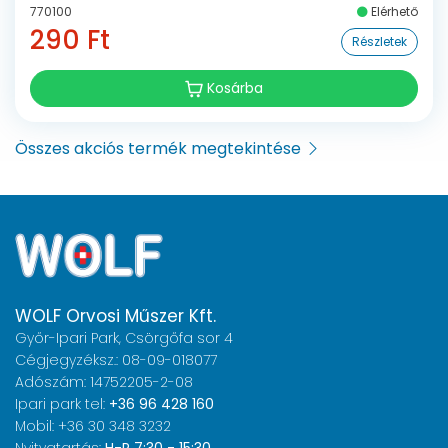
770100
Elérhető
290 Ft
Részletek
Kosárba
Összes akciós termék megtekintése
WOLF Orvosi Műszer Kft.
Győr-Ipari Park, Csörgőfa sor 4
Cégjegyzéksz.: 08-09-018077
Adószám: 14752205-2-08
Ipari park tel:
+36 96 428 160
Mobil: +36 30 348 3232