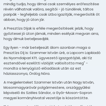
mindig tudja, hogy álmai csak személyes erőfeszítése
révén válhatnak valóra, segítői - jó tündérek, táltos
paripák - legfeljebb csak útba igazítják, megerősítik őt
abban, hogy jó úton jár.
A Presztízs Díjak is eféle megerősítések: jelzik, hogy
győztesei jó úton járnak, minden esélyük megvan arra,
hogy álmuk beteljesedjék.
Egy ilyen - már beteljesült álom azonban maga a
Presztízs Díj is: Szammer István úré, a Lapcom Lapkiadó
és Nyomdaipari Kft. ügyvezető igazgatójáé, aki tíz
esztendővel ezelőtti vízióját valósította meg" -
mondta a lenyűgöző előadások után az est
háziasszonya, Ördög Nóra.
A megjelenteket Szammer István után Nagy István,
Mosonmagyaróvár polgármestere, országgyűlési
képviselő és Széles Sándor, a Győr-Moson-Sopron
megyei kormányhivatal vezetője is köszöntötte.