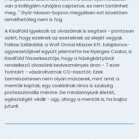
van a kollégáim ruhájára csiptetve, ez nem történhet
meg..." Győr-Moson-Sopron megyében ezt követően
remélhetőleg nem is fog.
A Kisalföld igyekszik az olvasóinak is segíteni - pontosan
azért, hogy ezeknek az eseteknek az elejét vegyük.
Farkas Szilárddal, a Wolf Orvosi Műszer Kft. tulajdonos-
ügyvezetőjével együtt jelentette be Nyerges Csaba, a
Kisalföld főszerkesztője, hogy a hűségkártyával
rendelkező olvasóink kedvezményes áron - 7 ezer
forintért - vásárolhatnak CO-riasztót. Ezek
természetesen nem olyan műszerek, mint amit a
mentők kaptak, egy családnak nincs is szükség
professzionális mérőre. De mindannyiunk életét,
egészségét védik - úgy, ahogy a mentők is, ha bajba
jutunk.