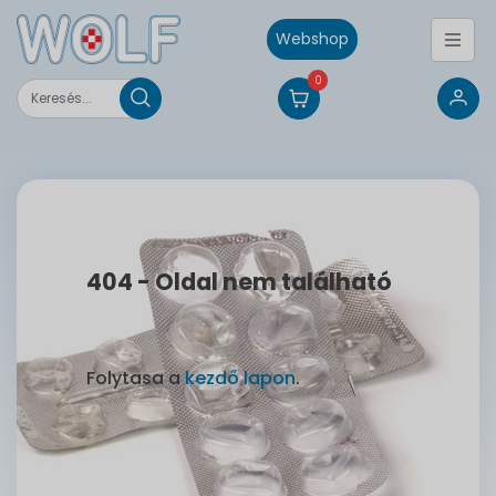
Webshop
0
404 - Oldal nem található
Folytasa a
kezdő lapon
.