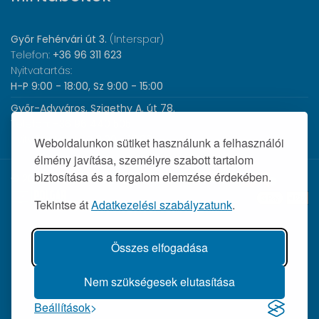
Győr Fehérvári út 3.
(Interspar)
Telefon:
+36 96 311 623
Nyitvatartás:
H-P 9:00 - 18:00, Sz 9:00 - 15:00
Győr-Adyváros, Szigethy A. út 78.
Telefon:
+36 96 440 505
Nyitvatartás:
H-P 8:00 - 17:00
Weboldalunkon sütiket használunk a felhasználói
élmény javítása, személyre szabott tartalom
biztosítása és a forgalom elemzése érdekében.
© 2026 Wolf Orvosi Műszer Kft. |
Tekintse át
Adatkezelési szabályzatunk
.
Összes elfogadása
Nem szükségesek elutasítása
Beállítások