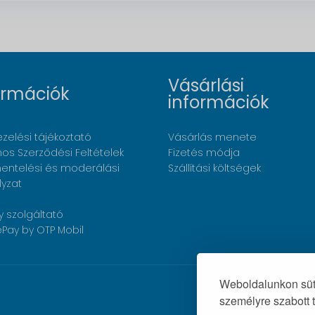
Vásárlási
ormációk
információk
zelési tájékoztató
Vásárlás menete
nos Szerződési Feltételek
Fizetés módja
ntelési és moderálási
Szállítási költségek
lyzat
y szolgáltató
Pay by OTP Mobil
Weboldalunkon süti
személyre szabott 