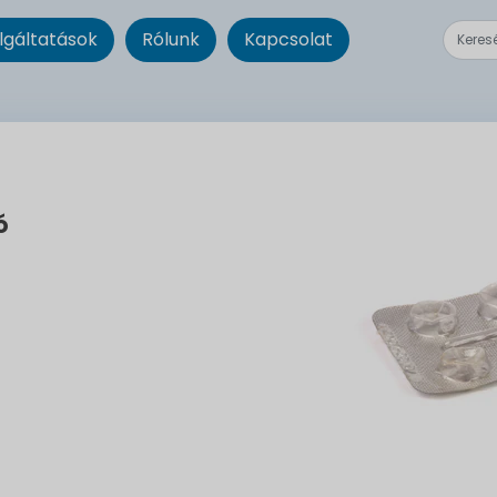
lgáltatások
Rólunk
Kapcsolat
ó