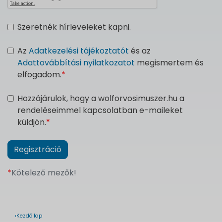
Szeretnék hírleveleket kapni.
Az
Adatkezelési tájékoztatót
és az
Adattovábbítási nyilatkozatot
megismertem és
elfogadom.
*
Hozzájárulok, hogy a wolforvosimuszer.hu a
rendeléseimmel kapcsolatban e-maileket
küldjön.
*
*
Kötelező mezők!
›Kezdő lap