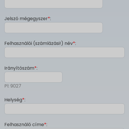
Jelszó mégegyszer
*
:
Felhasználói (számlázási!) név
*
:
Irányítószám
*
:
Pl: 9027
Helység
*
:
Felhasználó címe
*
: