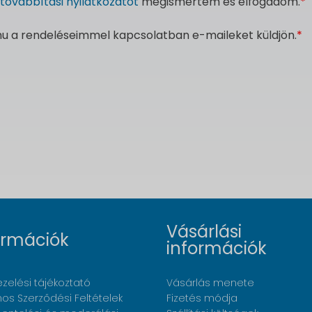
továbbítási nyilatkozatot
megismertem és elfogadom.
*
.hu a rendeléseimmel kapcsolatban e-maileket küldjön.
*
Vásárlási
ormációk
információk
zelési tájékoztató
Vásárlás menete
nos Szerződési Feltételek
Fizetés módja