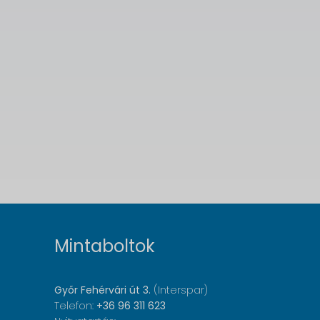
Mintaboltok
Győr Fehérvári út 3.
(Interspar)
Telefon:
+36 96 311 623