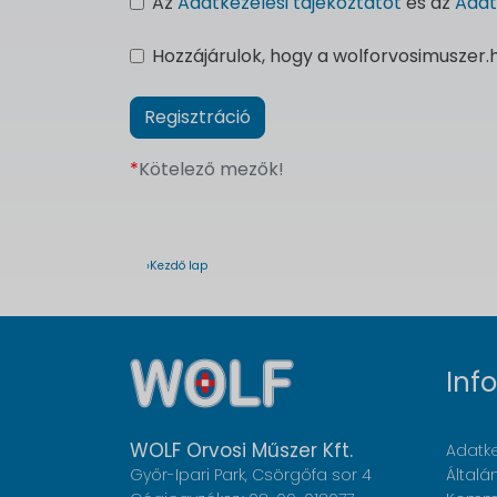
Az
Adatkezelési tájékoztatót
és az
Adat
Hozzájárulok, hogy a wolforvosimuszer
*
Kötelező mezők!
›Kezdő lap
Inf
WOLF Orvosi Műszer Kft.
Adatke
Győr-Ipari Park, Csörgőfa sor 4
Általá