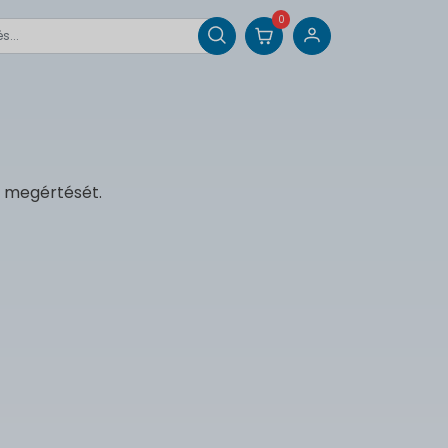
0
a megértését.