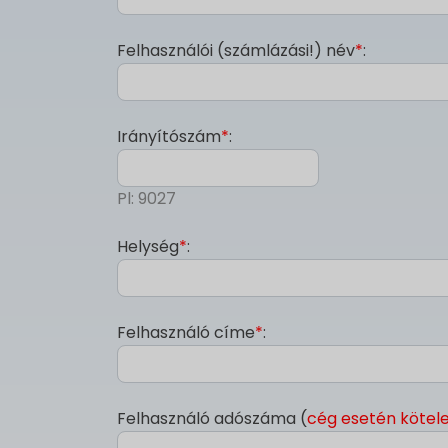
Felhasználói (számlázási!) név
*
:
Irányítószám
*
:
Pl: 9027
Helység
*
:
Felhasználó címe
*
:
Felhasználó adószáma (
cég esetén kötel