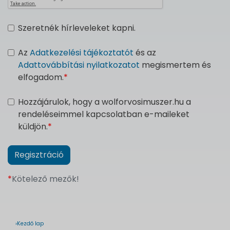
Szeretnék hírleveleket kapni.
Az
Adatkezelési tájékoztatót
és az
Adattovábbítási nyilatkozatot
megismertem és
elfogadom.
*
Hozzájárulok, hogy a wolforvosimuszer.hu a
rendeléseimmel kapcsolatban e-maileket
küldjön.
*
*
Kötelező mezők!
›Kezdő lap