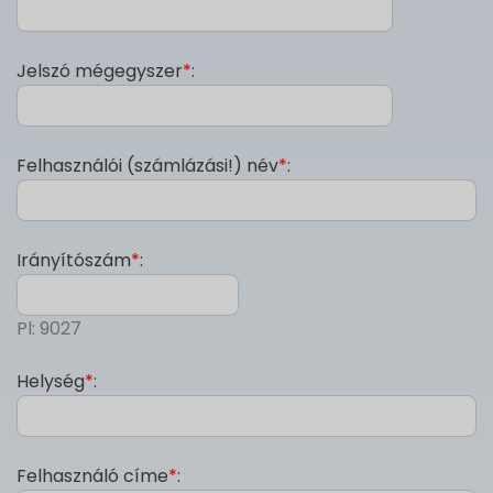
Jelszó mégegyszer
*
:
Felhasználói (számlázási!) név
*
:
Irányítószám
*
:
Pl: 9027
Helység
*
:
Felhasználó címe
*
: