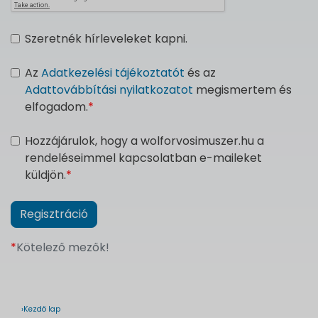
Szeretnék hírleveleket kapni.
Az
Adatkezelési tájékoztatót
és az
Adattovábbítási nyilatkozatot
megismertem és
elfogadom.
*
Hozzájárulok, hogy a wolforvosimuszer.hu a
rendeléseimmel kapcsolatban e-maileket
küldjön.
*
*
Kötelező mezők!
›Kezdő lap