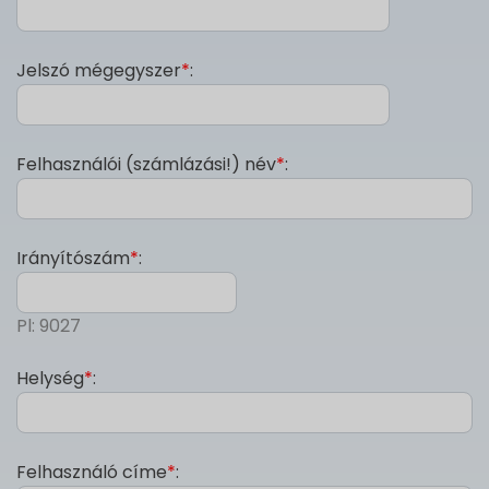
Jelszó mégegyszer
*
:
Felhasználói (számlázási!) név
*
:
Irányítószám
*
:
Pl: 9027
Helység
*
:
Felhasználó címe
*
: