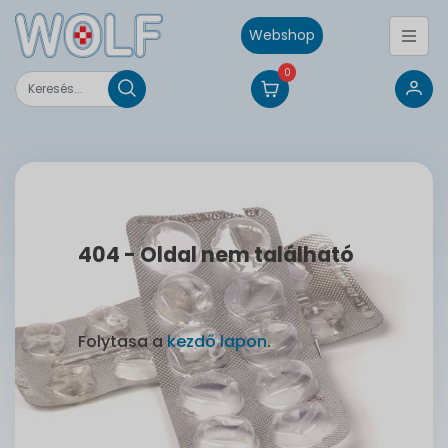
Webshop
0
404 - Oldal nem található
Folytasa a
kezdő lapon
.