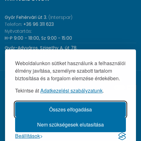
Győr Fehérvári út 3.
(Interspar)
Telefon:
+36 96 311 623
Nyitvatartás:
H-P 9:00 - 18:00, Sz 9:00 - 15:00
Győr-Adyváros, Szigethy A. út 78.
Telefon:
+36 96 440 505
Nyitvatartás:
H-P 8:00 - 17:00
Weboldalunkon sütiket használunk a felhasználói
élmény javítása, személyre szabott tartalom
biztosítása és a forgalom elemzése érdekében.
© 2026 Wolf Orvosi Műszer Kft. |
Tekintse át
Adatkezelési szabályzatunk
.
Összes elfogadása
Nem szükségesek elutasítása
Beállítások