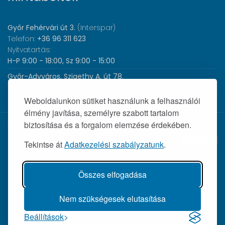
Győr Fehérvári út 3.
(Interspar)
Telefon:
+36 96 311 623
Nyitvatartás:
H-P 9:00 - 18:00, Sz 9:00 - 15:00
Győr-Adyváros, Szigethy A. út 78.
Telefon:
+36 96 440 505
Nyitvatartás:
H-P 8:00 - 17:00
Weboldalunkon sütiket használunk a felhasználói
élmény javítása, személyre szabott tartalom
biztosítása és a forgalom elemzése érdekében.
© 2026 Wolf Orvosi Műszer Kft. |
Tekintse át
Adatkezelési szabályzatunk
.
Összes elfogadása
Nem szükségesek elutasítása
Beállítások