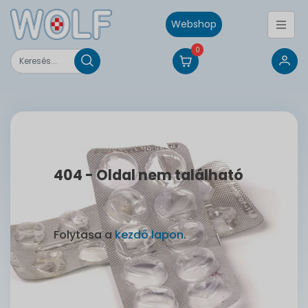
Webshop
0
404 - Oldal nem található
Folytasa a
kezdő lapon
.