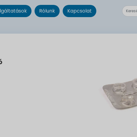
lgáltatások
Rólunk
Kapcsolat
ó