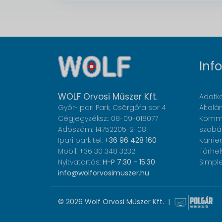
Inf
WOLF Orvosi Műszer Kft.
Adatke
Győr-Ipari Park, Csörgőfa sor 4
Általá
Cégjegyzéksz.: 08-09-018077
Komme
Adószám: 14752205-2-08
szabá
Ipari park tel:
+36 96 428 160
Karrier
Mobil: +36 30 348 3232
Tárhel
Nyitvatartás:
H-P 7:30 - 15:30
Simple
info@wolforvosimuszer.hu
© 2026 Wolf Orvosi Műszer Kft. |