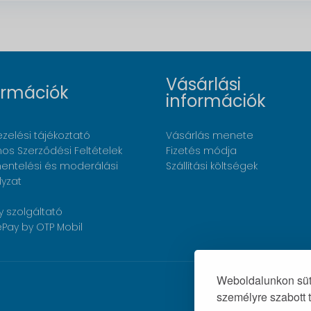
Vásárlási
ormációk
információk
zelési tájékoztató
Vásárlás menete
nos Szerződési Feltételek
Fizetés módja
ntelési és moderálási
Szállítási költségek
lyzat
y szolgáltató
Pay by OTP Mobil
Weboldalunkon süti
személyre szabott 