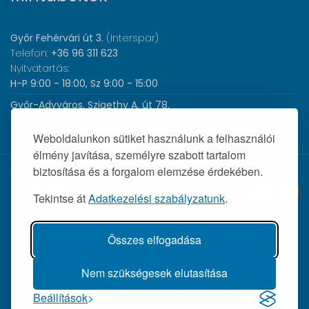
Győr Fehérvári út 3.
(Interspar)
Telefon:
+36 96 311 623
Nyitvatartás:
H-P 9:00 - 18:00, Sz 9:00 - 15:00
Győr-Adyváros, Szigethy A. út 78.
Telefon:
+36 96 440 505
Nyitvatartás:
H-P 8:00 - 17:00
Weboldalunkon sütiket használunk a felhasználói
élmény javítása, személyre szabott tartalom
biztosítása és a forgalom elemzése érdekében.
© 2026 Wolf Orvosi Műszer Kft. |
Tekintse át
Adatkezelési szabályzatunk
.
Összes elfogadása
Nem szükségesek elutasítása
Beállítások