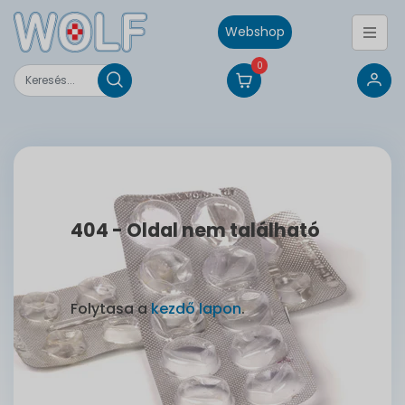
Webshop
0
404 - Oldal nem található
Folytasa a
kezdő lapon
.