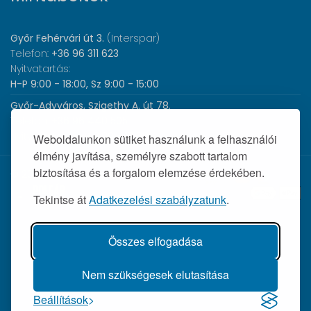
Győr Fehérvári út 3.
(Interspar)
Telefon:
+36 96 311 623
Nyitvatartás:
H-P 9:00 - 18:00, Sz 9:00 - 15:00
Győr-Adyváros, Szigethy A. út 78.
Telefon:
+36 96 440 505
Nyitvatartás:
H-P 8:00 - 17:00
Weboldalunkon sütiket használunk a felhasználói
élmény javítása, személyre szabott tartalom
biztosítása és a forgalom elemzése érdekében.
© 2026 Wolf Orvosi Műszer Kft. |
Tekintse át
Adatkezelési szabályzatunk
.
Összes elfogadása
Nem szükségesek elutasítása
Beállítások