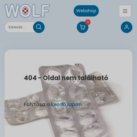
Webshop
0
404 - Oldal nem található
Folytasa a
kezdő lapon
.