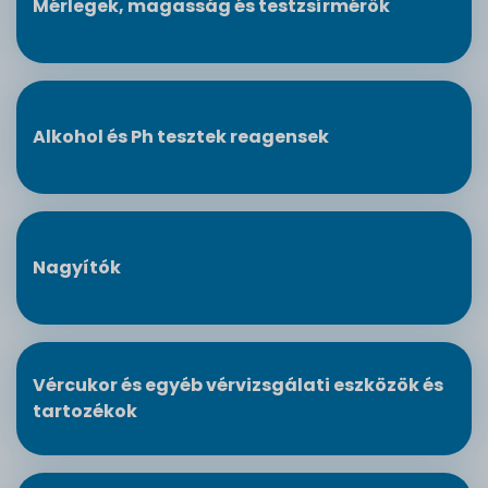
Mérlegek, magasság és testzsírmérők
Alkohol és Ph tesztek reagensek
Nagyítók
Vércukor és egyéb vérvizsgálati eszközök és
tartozékok