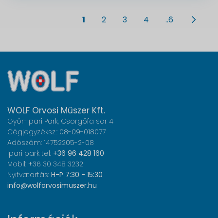
1
2
3
4
..6
WOLF Orvosi Műszer Kft.
Győr-Ipari Park, Csörgőfa sor 4
Cégjegyzéksz.: 08-09-018077
Adószám: 14752205-2-08
Ipari park tel:
+36 96 428 160
Mobil: +36 30 348 3232
Nyitvatartás:
H-P 7:30 - 15:30
info@wolforvosimuszer.hu