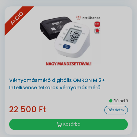
AKCIÓ
Vérnyomásmérő digitális OMRON M 2+
Intellisense felkaros vérnyomásmérő
Elérhető
22 500 Ft
Részletek
Kosárba