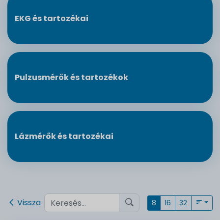
EKG és tartozékai
Pulzusmérők és tartozékok
Lázmérők és tartozékai
Vissza
8
16
32