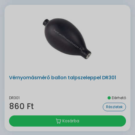
Vérnyomásmérő ballon talpszeleppel DR301
DR301
Elérhető
860 Ft
Részletek
Kosárba