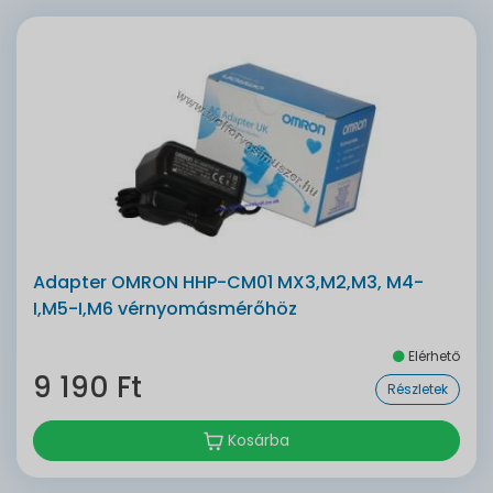
Adapter OMRON HHP-CM01 MX3,M2,M3, M4-
I,M5-I,M6 vérnyomásmérőhöz
Elérhető
9 190 Ft
Részletek
Kosárba