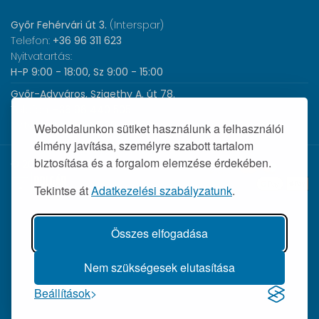
Győr Fehérvári út 3.
(Interspar)
Telefon:
+36 96 311 623
Nyitvatartás:
H-P 9:00 - 18:00, Sz 9:00 - 15:00
Győr-Adyváros, Szigethy A. út 78.
Telefon:
+36 96 440 505
Nyitvatartás:
H-P 8:00 - 17:00
Weboldalunkon sütiket használunk a felhasználói
élmény javítása, személyre szabott tartalom
biztosítása és a forgalom elemzése érdekében.
© 2026 Wolf Orvosi Műszer Kft. |
Tekintse át
Adatkezelési szabályzatunk
.
Összes elfogadása
Nem szükségesek elutasítása
Beállítások