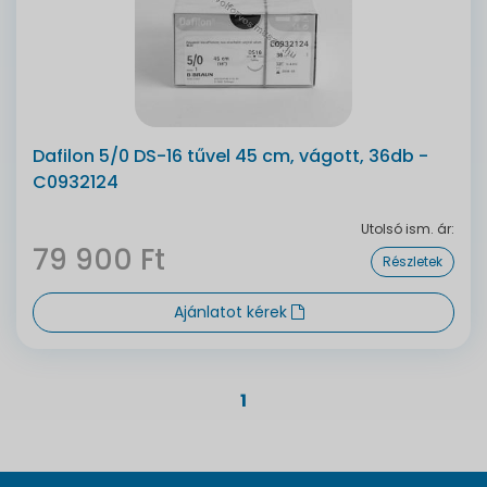
Dafilon 5/0 DS-16 tűvel 45 cm, vágott, 36db -
C0932124
Utolsó ism. ár:
79 900 Ft
Részletek
Ajánlatot kérek
1