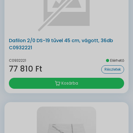
Dafilon 2/0 DS-19 tűvel 45 cm, vágott, 36db
C0932221
C0932221
Elérhető
77 810 Ft
Részletek
Kosárba