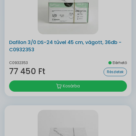
Dafilon 3/0 DS-24 tűvel 45 cm, vágott, 36db -
C0932353
C0932353
Elérhető
77 450 Ft
Részletek
Kosárba