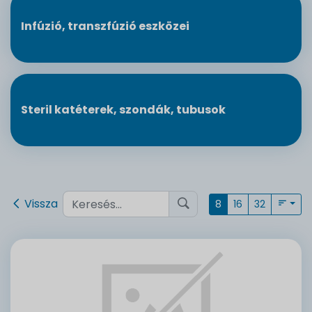
Infúzió, transzfúzió eszközei
Steril katéterek, szondák, tubusok
Vissza
8
16
32