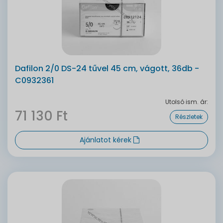
Dafilon 2/0 DS-24 tűvel 45 cm, vágott, 36db -
C0932361
Utolsó ism. ár:
71 130 Ft
Részletek
Ajánlatot kérek