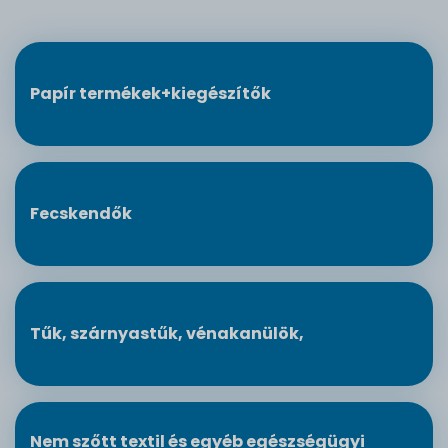
Papír termékek+kiegészítők
Fecskendők
Tűk, szárnyastűk, vénakanülök,
Nem szőtt textil és egyéb egészségügyi