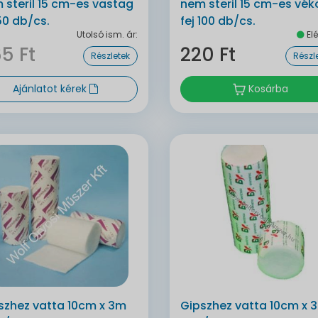
 steril 15 cm-es vastag
nem steril 15 cm-es vék
 50 db/cs.
fej 100 db/cs.
Utolsó ism. ár:
Elé
5 Ft
220 Ft
Részletek
Részl
Ajánlatot kérek
Kosárba
szhez vatta 10cm x 3m
Gipszhez vatta 10cm x 