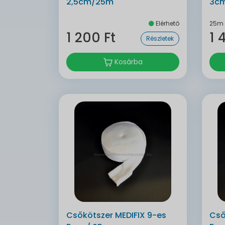
2,5cm/25m
3cm
Elérhető
25m
1 200 Ft
1 
Részletek
Kosárba
Csőkötszer MEDIFIX 9-es
Cső