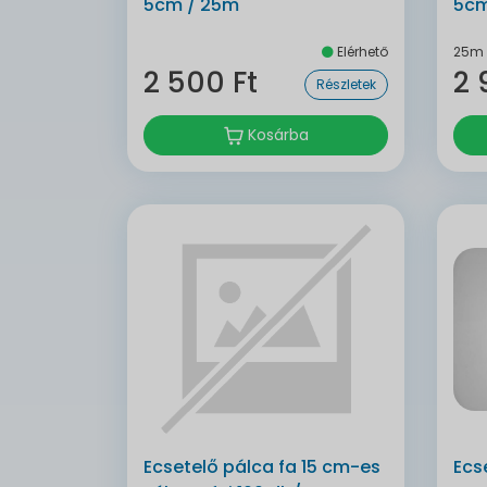
5cm / 25m
5cm
Elérhető
25m
2 500 Ft
2 
Részletek
Kosárba
Ecsetelő pálca fa 15 cm-es
Ecs