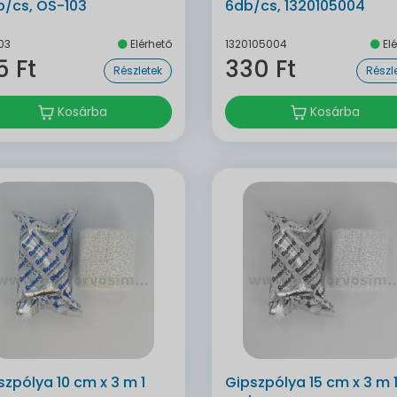
b/cs, OS-103
6db/cs, 1320105004
03
Elérhető
1320105004
Elé
5 Ft
330 Ft
Részletek
Részl
Kosárba
Kosárba
szpólya 10 cm x 3 m 1
Gipszpólya 15 cm x 3 m 