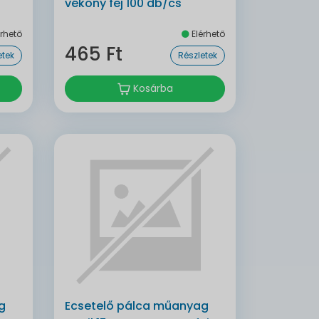
vékony fej 100 db/cs
rhető
Elérhető
465 Ft
etek
Részletek
Kosárba
g
Ecsetelő pálca műanyag