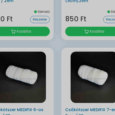
 / 25m
1,5cm/25m
Elérhető
Elé
0 Ft
850 Ft
Részletek
Részl
Kosárba
Kosárba
kötszer MEDIFIX 6-os
Csőkötszer MEDIFIX 7-e