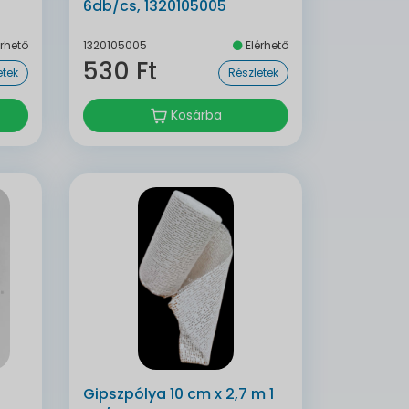
6db/cs, 1320105005
rhető
1320105005
Elérhető
530 Ft
etek
Részletek
Kosárba
1
Gipszpólya 10 cm x 2,7 m 1