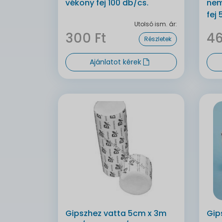
vékony fej 100 db/cs.
nem
fej
Utolsó ism. ár:
300 Ft
46
Részletek
Ajánlatot kérek
Gipszhez vatta 5cm x 3m
Gip