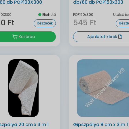
60 db POP100X300
db/60 db POP150x300
00X300
Elérhető
POP150x300
Utolsó is
0 Ft
545 Ft
Részletek
Részl
Kosárba
Ajánlatot kérek
szpólya 20 cm x 3 m 1
Gipszpólya 8 cm x 3 m 1