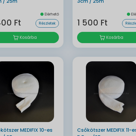
 / 25m
3cm / 25m
Elérhető
Elé
400 Ft
1 500 Ft
Részletek
Részl
Kosárba
Kosárba
kötszer MEDIFIX 10-es
Csőkötszer MEDIFIX 11-e