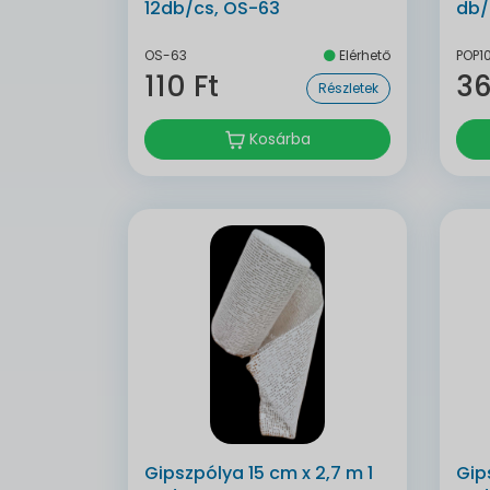
12db/cs, OS-63
db/
OS-63
Elérhető
POP1
110 Ft
36
Részletek
Kosárba
Gipszpólya 15 cm x 2,7 m 1
Gip