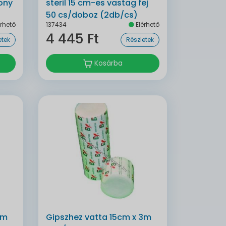
ony
steril 15 cm-es vastag fej
50 cs/doboz (2db/cs)
rhető
137434
Elérhető
137434
4 445 Ft
etek
Részletek
Kosárba
3m
Gipszhez vatta 15cm x 3m