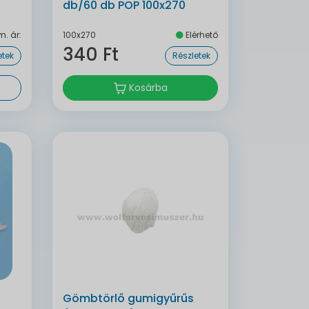
db/60 db POP 100x270
m. ár:
100x270
Elérhető
340 Ft
etek
Részletek
Kosárba
Gömbtörlő gumigyűrűs