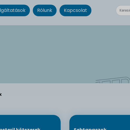
lgáltatások
Rólunk
Kapcsolat
k
steril kötszerek
Sebtapaszok