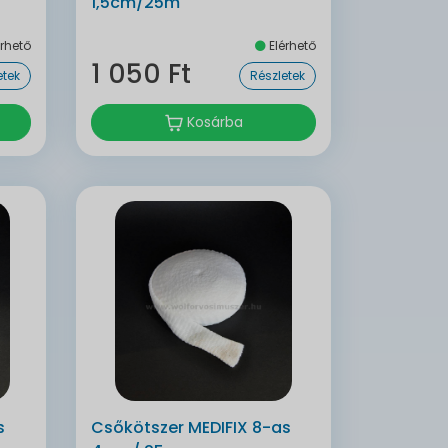
1,5cm/25m
rhető
Elérhető
1 050 Ft
etek
Részletek
Kosárba
s
Csőkötszer MEDIFIX 8-as