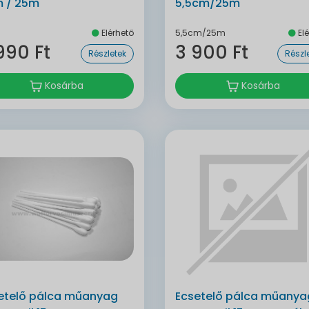
 / 25m
5,5cm/25m
Elérhető
5,5cm/25m
Elé
990 Ft
3 900 Ft
Részletek
Részl
Kosárba
Kosárba
etelő pálca műanyag
Ecsetelő pálca műanya