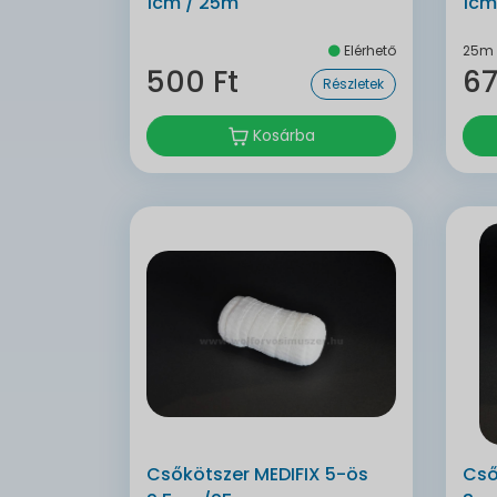
1cm / 25m
1cm
Elérhető
25m
500 Ft
67
Részletek
Kosárba
Csőkötszer MEDIFIX 5-ös
Cső