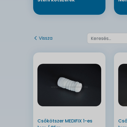
Vissza
Csőkötszer MEDIFIX 1-es
Cső