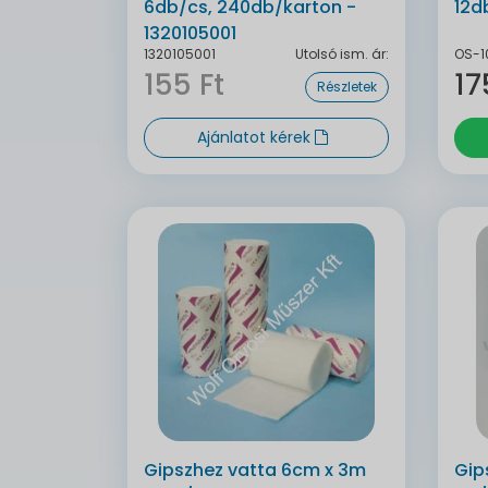
6db/cs, 240db/karton -
12d
1320105001
1320105001
Utolsó ism. ár:
OS-1
155 Ft
17
Részletek
Ajánlatot kérek
Gipszhez vatta 6cm x 3m
Gip