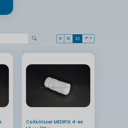
8
16
32
s
Csőkötszer MEDIFIX 4-es