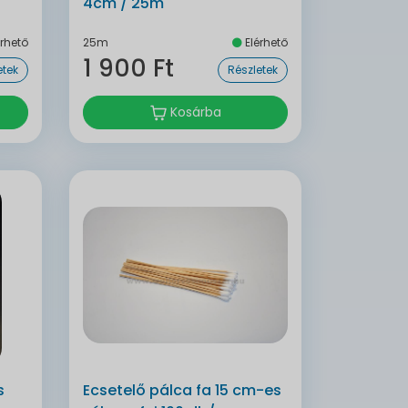
4cm / 25m
rhető
25m
Elérhető
1 900 Ft
etek
Részletek
Kosárba
s
Ecsetelő pálca fa 15 cm-es