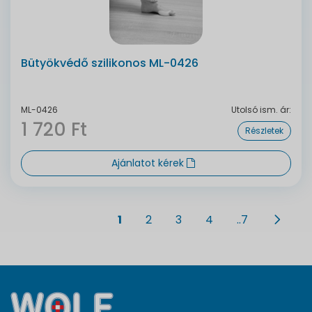
Bütyökvédő szilikonos ML-0426
ML-0426
Utolsó ism. ár:
1 720 Ft
Részletek
Ajánlatot kérek
1
2
3
4
..7