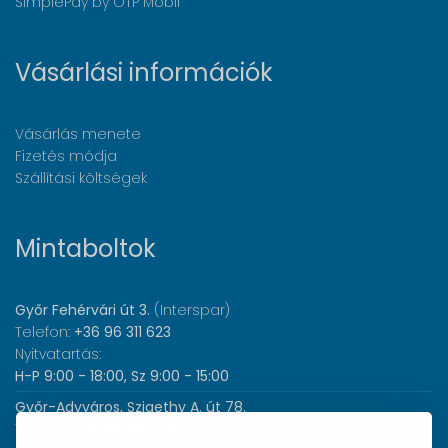
SimplePay by OTP Mobil
Vásárlási információk
Vásárlás menete
Fizetés módja
Szállítási költségek
Mintaboltok
Győr Fehérvári út 3.
(Interspar)
Telefon:
+36 96 311 623
Nyitvatartás:
H-P 9:00 - 18:00, Sz 9:00 - 15:00
Győr-Adyváros, Szigethy A. út 78.
Telefon:
+36 96 440 505