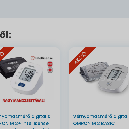
ől:
IÓ
AKCIÓ
nyomásmérő digitális
Vérnyomásmérő digitál
ON M 2+ Intellisense
OMRON M 2 BASIC