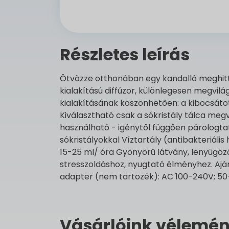
Részletes leírás
Ötvözze otthonában egy kandalló meghitts
kialakítású diffúzor, különlegesen megvilá
kialakításának köszönhetően: a kibocsátott
Kiválasztható csak a sókristály tálca megv
használható - igénytől függően párologtat
sókristályokkal Víztartály (antibakteriáli
15-25 ml/ óra Gyönyörű látvány, lenyűgöz
stresszoldáshoz, nyugtató élményhez. Ajánl
adapter (nem tartozék): AC 100-240V; 50-
Vásárlóink vélemén