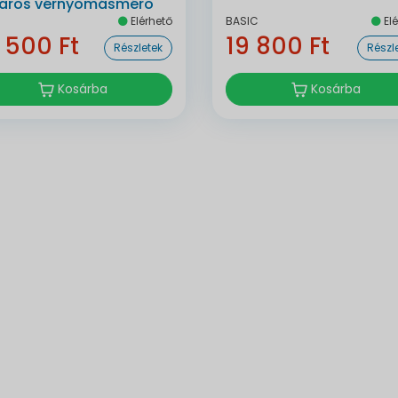
karos vérnyomásmérő
Elérhető
BASIC
Elé
 500 Ft
19 800 Ft
Részletek
Részl
Kosárba
Kosárba