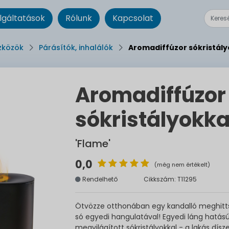
lgáltatások
Rólunk
Kapcsolat
zközök
Párásítók, inhalálók
Aromadiffúzor sókristály
Aromadiffúzor
sókristályokka
'Flame'
0,0
(még nem értékelt)
Rendelhető
Cikkszám: T11295
Ötvözze otthonában egy kandalló meghitts
só egyedi hangulatával! Egyedi láng hatású,
megvilágított sókristályokkal - a lakás dís