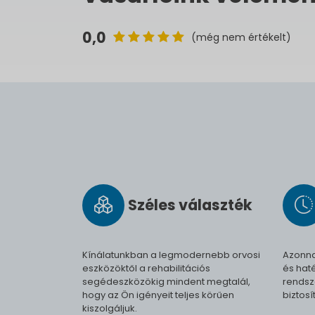
0,0
(még nem értékelt)
Széles vá­lasz­ték
Kínálatunkban a legmodernebb orvosi
Azonna
eszközöktől a rehabilitációs
és haté
segédeszközökig mindent megtalál,
rendsz
hogy az Ön igényeit teljes körűen
biztosí
kiszolgáljuk.