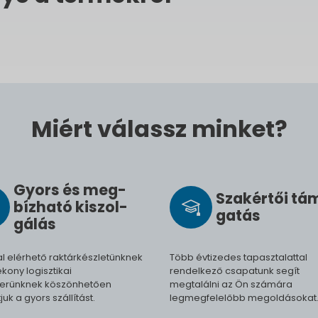
Miért válassz minket?
Gyors és meg­
Szak­értői tá
bíz­ha­tó ki­szol­
ga­tás
gál­ás
l elérhető raktárkészletünknek
Több évtizedes tapasztalattal
kony logisztikai
rendelkező csapatunk segít
erünknek köszönhetően
megtalálni az Ön számára
tjuk a gyors szállítást.
legmegfelelőbb megoldásokat