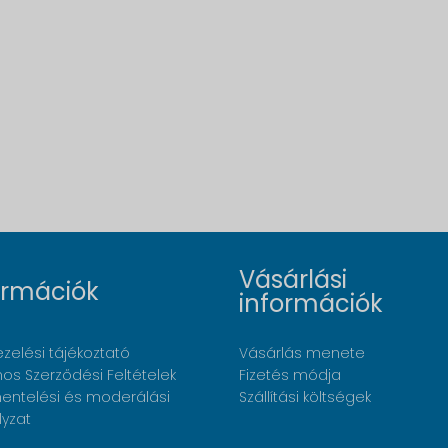
Vásárlási
ormációk
információk
zelési tájékoztató
Vásárlás menete
nos Szerződési Feltételek
Fizetés módja
ntelési és moderálási
Szállítási költségek
lyzat