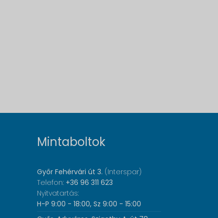
Mintaboltok
Győr Fehérvári út 3.
(Interspar)
Telefon:
+36 96 311 623
Nyitvatartás:
H-P 9:00 - 18:00, Sz 9:00 - 15:00