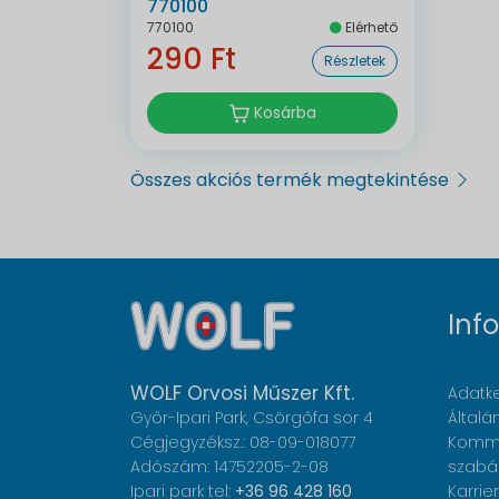
770100
770100
Elérhető
290 Ft
Részletek
Kosárba
Összes akciós termék megtekintése
Inf
WOLF Orvosi Műszer Kft.
Adatke
Győr-Ipari Park, Csörgőfa sor 4
Általá
Cégjegyzéksz.: 08-09-018077
Komme
Adószám: 14752205-2-08
szabá
Ipari park tel:
+36 96 428 160
Karrier