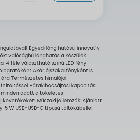
gulatával! Egyedi láng hatású, innovatív
mzők: Valósághű lánghatás a készülék
a: 4 féle választható színű LED fény
rologtatóként Akár éjszakai fényként is
6 óra Természetes himalájai
feltöltéssel Párakibocsájtási kapacitás:
 minden adott a tökéletes
aj keverékeket! Műszaki jellemzők: Ajánlott
: 5 W USB-USB-C típusú töltőkábellel