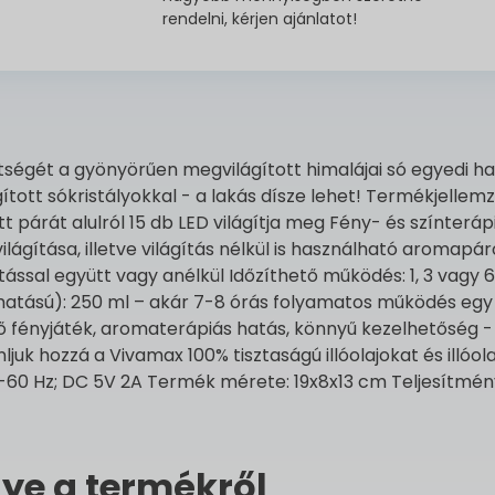
rendelni, kérjen ajánlatot!
égét a gyönyörűen megvilágított himalájai só egyedi han
gított sókristályokkal - a lakás dísze lehet! Termékjelle
 párát alulról 15 db LED világítja meg Fény- és színterápi
ilágítása, illetve világítás nélkül is használható aromapá
ással együtt vagy anélkül Időzíthető működés: 1, 3 vagy 
s hatású): 250 ml – akár 7-8 órás folyamatos működés egy 
ő fényjáték, aromaterápiás hatás, könnyű kezelhetőség -
juk hozzá a Vivamax 100% tisztaságú illóolajokat és illóol
60 Hz; DC 5V 2A Termék mérete: 19x8x13 cm Teljesítmény
ye a termékről