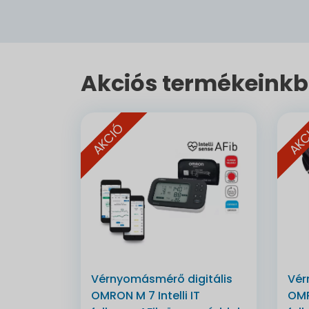
Akciós termékeinkb
AKCIÓ
AKC
Vérnyomásmérő digitális
Vér
OMRON M 7 Intelli IT
OMR