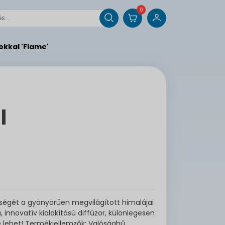
0
okkal 'Flame'
l
égét a gyönyörűen megvilágított himalájai
 innovatív kialakítású diffúzor, különlegesen
ze lehet! Termékjellemzők: Valósághű