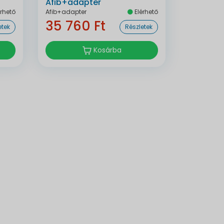
Afib+adapter
rhető
Afib+adapter
Elérhető
35 760 Ft
etek
Részletek
Kosárba