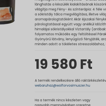
lánghatás a készülék kialakításának köszönh
világítja meg Fény- és színterápia: 4 féle 
a sókristály tálca megvilágítása, illetve vil
aromapárologtatóként Akár éjszakai fényké
párologtatással együtt vagy anélkül Időzí
himalájai sókristályokkal Víztartály (antiba
folyamatos működés egy feltöltéssel Páraki
Gyönyörű látvány, lenyűgöző fényjáték, a
minden adott a tökéletes stresszoldáshoz
19 580 Ft
A termék rendelkezésre álló raktárkészleté
webaruhaz@wolforvosimuszer.hu
Ha a termék nincs készleten vagy
nagyobb mennyiségben szeretne