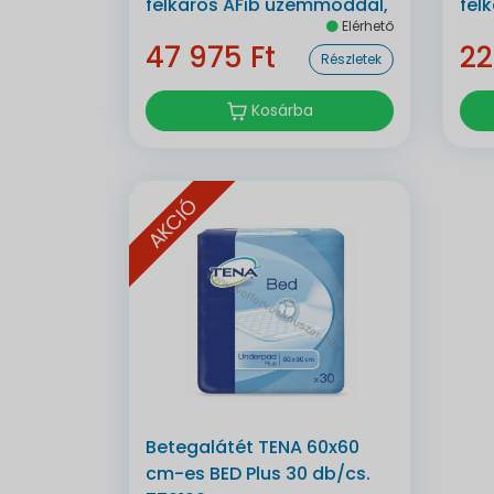
felkaros AFib üzemmóddal,
fel
Elérhető
bluetoothos automata
47 975 Ft
22
Részletek
Kosárba
AKCIÓ
Betegalátét TENA 60x60
cm-es BED Plus 30 db/cs.