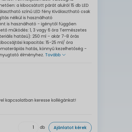
etően: a kibocsátott párát alulról 15 db LED
választható színű LED fény Kiválasztható csak
ágítás nélkül is használható
nt is használható - igénytől függően
thető működés: 1, 3 vagy 6 óra Természetes
kteriális hatású): 250 ml – akár 7-8 órás
bocsájtási kapacitás: 15-25 ml/ óra
romaterápiás hatás, könnyű kezelhetőség -
, nyugtató élményhez.
Tovább
vel kapcsolatban keresse kollégánkat!
db
Ajánlatot kérek