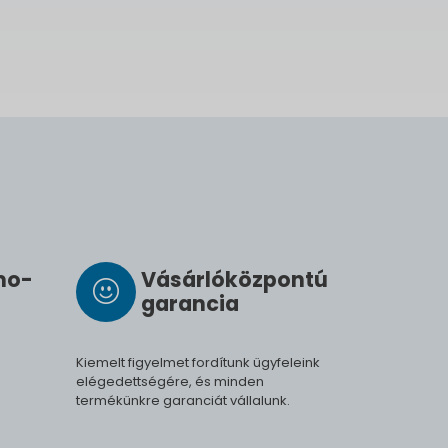
­mo­
Vásárló­köz­pontú
ga­ran­cia
Kiemelt figyelmet fordítunk ügyfeleink
elégedettségére, és minden
termékünkre garanciát vállalunk.
.