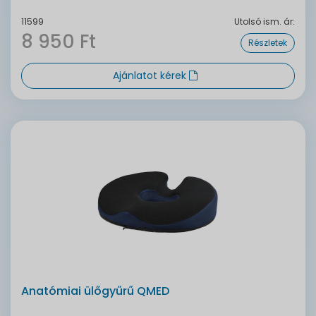
11599
Utolsó ism. ár:
8 950 Ft
Részletek
Ajánlatot kérek
Anatómiai ülőgyűrű QMED