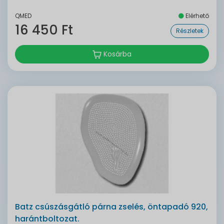
QMED
Elérhető
16 450 Ft
Részletek
Kosárba
Batz csúszásgátló párna zselés, öntapadó 920,
harántboltozat.