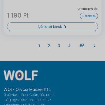
Utolsó ism. ár:
1 190 Ft
Részletek
Ajánlatot kérek
1
2
3
4
..86
WOLF Orvosi Műszer Kft.
Győr-Ipari Park, Csörgőfa sor 4
Cégjegyzéksz.: 08-09-018077