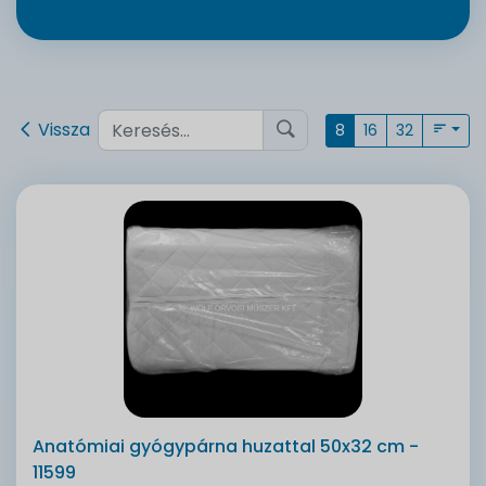
Vissza
8
16
32
Anatómiai gyógypárna huzattal 50x32 cm -
11599