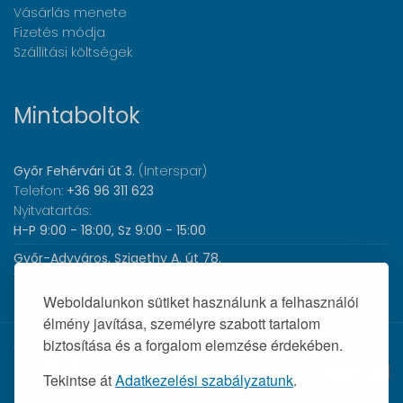
Vásárlás menete
Fizetés módja
Szállítási költségek
Mintaboltok
Győr Fehérvári út 3.
(Interspar)
Telefon:
+36 96 311 623
Nyitvatartás:
H-P 9:00 - 18:00, Sz 9:00 - 15:00
Győr-Adyváros, Szigethy A. út 78.
Telefon:
+36 96 440 505
Nyitvatartás:
H-P 8:00 - 17:00
Weboldalunkon sütiket használunk a felhasználói
élmény javítása, személyre szabott tartalom
biztosítása és a forgalom elemzése érdekében.
© 2026 Wolf Orvosi Műszer Kft. |
Tekintse át
Adatkezelési szabályzatunk
.