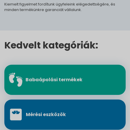
Kiemelt figyelmet fordítunk ügyfeleink elégedettségére, és
minden termékünkre garanciát vállalunk.
Kedvelt kategóriák:
Babaápolási termékek
Mérési eszközök