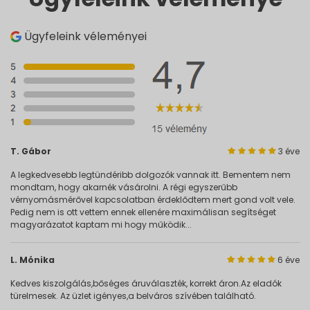
Ügyfeleink véleményei
T. Gábor
3 éve
A legkedvesebb legtündéribb dolgozók vannak itt. Bementem nem
mondtam, hogy akarnék vásárolni. A régi egyszerűbb
vérnyomásmérővel kapcsolatban érdeklődtem mert gond volt vele.
Pedig nem is ott vettem ennek ellenére maximálisan segítséget
magyarázatot kaptam mi hogy működik...
L. Mónika
6 éve
Kedves kiszolgálás,bőséges áruválaszték, korrekt áron.Az eladók
türelmesek. Az üzlet igényes,a belváros szívében található.