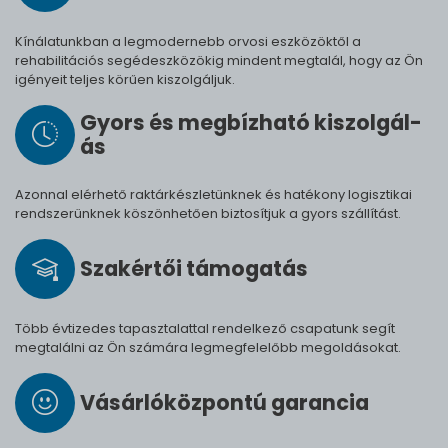
Kínálatunkban a legmodernebb orvosi eszközöktől a
rehabilitációs segédeszközökig mindent megtalál, hogy az Ön
igényeit teljes körűen kiszolgáljuk.
Gyors és meg­bíz­ha­tó ki­szol­gál­
ás
Azonnal elérhető raktárkészletünknek és hatékony logisztikai
rendszerünknek köszönhetően biztosítjuk a gyors szállítást.
Szak­értői tá­mo­ga­tás
Több évtizedes tapasztalattal rendelkező csapatunk segít
megtalálni az Ön számára legmegfelelőbb megoldásokat.
Vásárló­köz­pontú ga­ran­cia