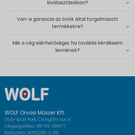
kiválasztásában?
Van-e garancia az önök által forgalmazott
termékekre?
Mik a cég elérhetőségei, ha további kérdéseim
lennének?
WOLF Orvosi Műszer Kft.
Győr-Ipari Park, Csörgőfa sor 4
Cégjegyzéksz.: 08-09-018077
Adószám: 14752205-2-08