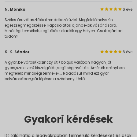
N. Mónika
6 éve
Széles áruválasztékkal rendelkező üzlet. Megfelelő helyszín
egészségmegőrzéssel kapcsolatos ajándékok vásárlására.
Minőségi termékek, segítőkész eladók egy helyen. Csak ajánlani
tudom!
K. K. Sándor
6 éve
A győri,belvárosi(kazinczy úti) boltjuk valóban nagyon jó!
gyors,szakszerű kiszolgálás,segítség nyújtás. Ár-érték arányban
megfelelő minőségi termékek... Ráadásul mind ezt győr
belvárosában,pár lépésre a széchenyi tértől.
Gyakori kérdések
Itt találhatja a leggyakrabban felmerülő kérdéseket és azok