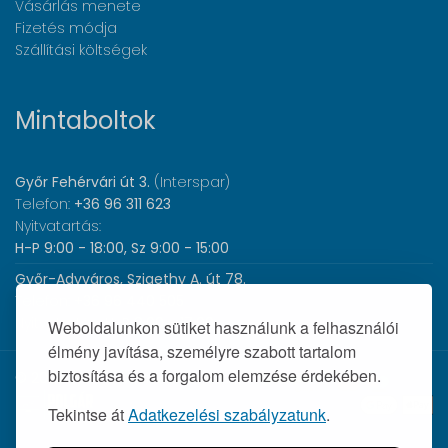
Vásárlás menete
Fizetés módja
Szállítási költségek
Mintaboltok
Győr Fehérvári út 3.
(Interspar)
Telefon:
+36 96 311 623
Nyitvatartás:
H-P 9:00 - 18:00, Sz 9:00 - 15:00
Győr-Adyváros, Szigethy A. út 78.
Telefon:
+36 96 440 505
Nyitvatartás:
H-P 8:00 - 17:00
Weboldalunkon sütiket használunk a felhasználói
élmény javítása, személyre szabott tartalom
biztosítása és a forgalom elemzése érdekében.
© 2026 Wolf Orvosi Műszer Kft. |
Tekintse át
Adatkezelési szabályzatunk
.