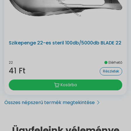
Szikepenge 22-es steril 100db/5000db BLADE 22
22
Elérhető
41 Ft
Részletek
Kosárba
Összes népszerű termék megtekintése
Ügyfeleink véleménye