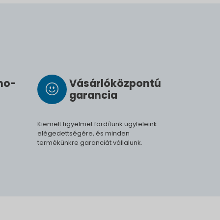
­mo­
Vásárló­köz­pontú
ga­ran­cia
Kiemelt figyelmet fordítunk ügyfeleink
elégedettségére, és minden
termékünkre garanciát vállalunk.
.