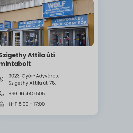
Szigethy Attila úti
mintabolt
9023, Győr-Adyváros,
Szigethy Attila út 78.
+36 96 440 505
H-P 8:00 - 17:00