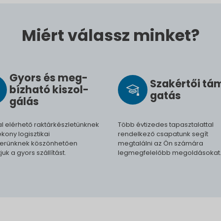
Miért válassz minket?
Gyors és meg­
Szak­értői tá
bíz­ha­tó ki­szol­
ga­tás
gál­ás
l elérhető raktárkészletünknek
Több évtizedes tapasztalattal
kony logisztikai
rendelkező csapatunk segít
erünknek köszönhetően
megtalálni az Ön számára
tjuk a gyors szállítást.
legmegfelelőbb megoldásokat