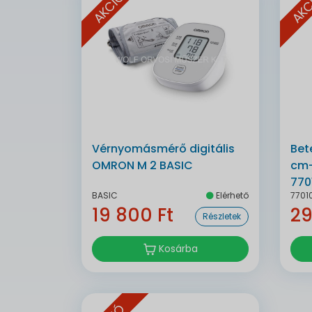
AKCIÓ
AKC
Vérnyomásmérő digitális
Bet
OMRON M 2 BASIC
cm-
770
BASIC
Elérhető
7701
19 800 Ft
29
Részletek
Kosárba