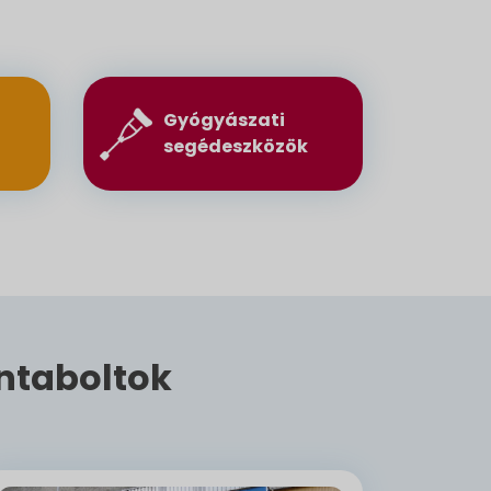
Gyógyászati
segédeszközök
ntaboltok