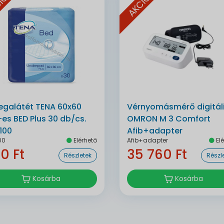
IÓ
AKCIÓ
egalátét TENA 60x60
Vérnyomásmérő digitál
es BED Plus 30 db/cs.
OMRON M 3 Comfort
100
Afib+adapter
00
Elérhető
Afib+adapter
Elé
0 Ft
35 760 Ft
Részletek
Részl
Kosárba
Kosárba