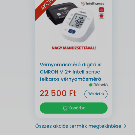
AKCIÓ
Vérnyomásmérő digitális
OMRON M 2+ Intellisense
felkaros vérnyomásmérő
Elérhető
22 500 Ft
Részletek
Kosárba
Összes akciós termék megtekintése