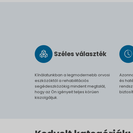
Széles vá­lasz­ték
Kínálatunkban a legmodernebb orvosi
Azonna
eszközöktől a rehabilitációs
és haté
segédeszközökig mindent megtalál,
rendsz
hogy az Ön igényeit teljes körűen
biztosí
kiszolgáljuk.