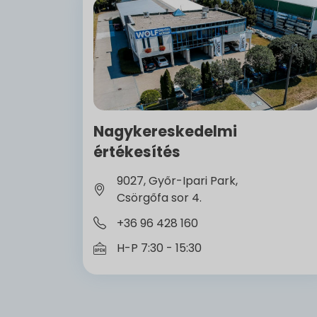
Nagykereskedelmi
értékesítés
9027, Győr-Ipari Park,
Csörgőfa sor 4.
+36 96 428 160
H-P 7:30 - 15:30