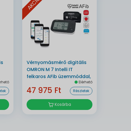
AKCIÓ
is
Vérnyomásmérő digitális
OMRON M 7 Intelli IT
felkaros AFib üzemmóddal,
rhető
Elérhető
bluetoothos automata
47 975 Ft
etek
Részletek
Kosárba