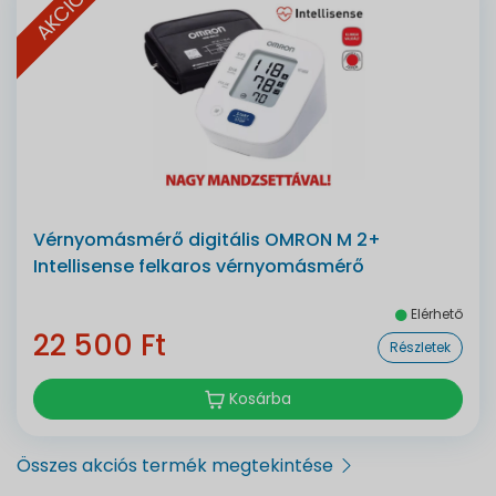
AKCIÓ
Vérnyomásmérő digitális OMRON M 2+
Intellisense felkaros vérnyomásmérő
Elérhető
22 500 Ft
Részletek
Kosárba
Összes akciós termék megtekintése