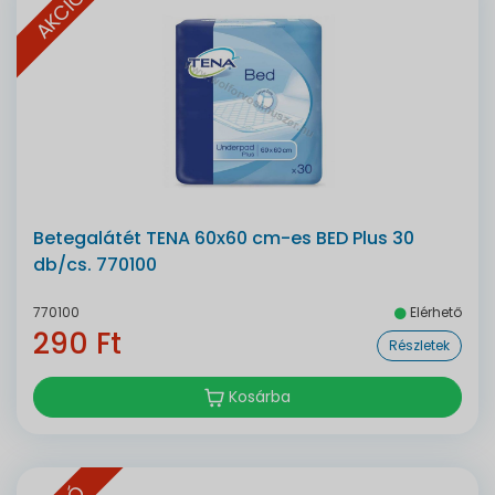
AKCIÓ
Betegalátét TENA 60x60 cm-es BED Plus 30
db/cs. 770100
770100
Elérhető
290 Ft
Részletek
Kosárba