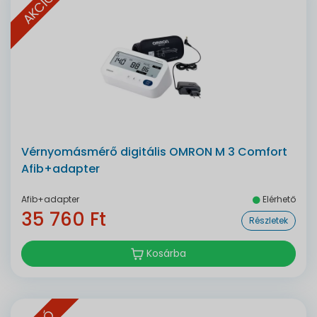
AKCIÓ
Vérnyomásmérő digitális OMRON M 3 Comfort
Afib+adapter
Afib+adapter
Elérhető
35 760 Ft
Részletek
Kosárba