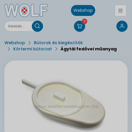
Webshop
0
Webshop
Bútorok és kiegészítők
Kórtermi bútorzat
Ágytál fedővel műanyag