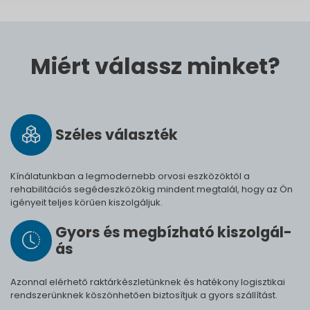
Miért válassz minket?
Széles vá­lasz­ték
Kínálatunkban a legmodernebb orvosi eszközöktől a
rehabilitációs segédeszközökig mindent megtalál, hogy az Ön
igényeit teljes körűen kiszolgáljuk.
Gyors és meg­bíz­ha­tó ki­szol­gál­
ás
Azonnal elérhető raktárkészletünknek és hatékony logisztikai
rendszerünknek köszönhetően biztosítjuk a gyors szállítást.