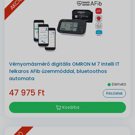
AKCIÓ
Vérnyomásmérő digitális OMRON M 7 Intelli IT
felkaros AFib üzemmóddal, bluetoothos
automata
Elérhető
47 975 Ft
Részletek
Kosárba