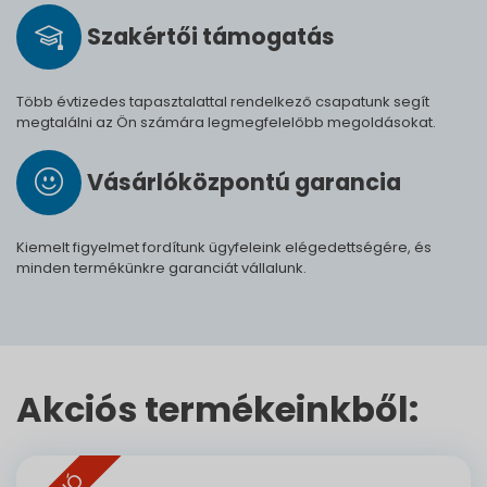
Szak­értői tá­mo­ga­tás
Több évtizedes tapasztalattal rendelkező csapatunk segít
megtalálni az Ön számára legmegfelelőbb megoldásokat.
Vásárló­köz­pontú ga­ran­cia
Kiemelt figyelmet fordítunk ügyfeleink elégedettségére, és
minden termékünkre garanciát vállalunk.
Akciós termékeinkből: