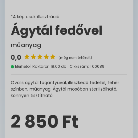
*A kép csak illusztráció
Ágytál fedővel
műanyag
0,0
(még nem értékelt)
Elérhető | Raktáron 18.00 db
Cikkszám: T00089
Ovális ágytál fogantyúval, illeszkedő fedéllel, fehér
színben, műanyag. Ágytál mosóban sterilizálható,
könnyen tisztítható.
2 850 Ft