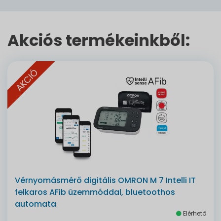
Akciós termékeinkből:
AKCIÓ
Vérnyomásmérő digitális OMRON M 7 Intelli IT
felkaros AFib üzemmóddal, bluetoothos
automata
Elérhető