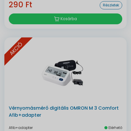
290 Ft
Részletek
Kosárba
AKCIÓ
Vérnyomásmérő digitális OMRON M 3 Comfort
Afib+adapter
Afib+adapter
Elérhető