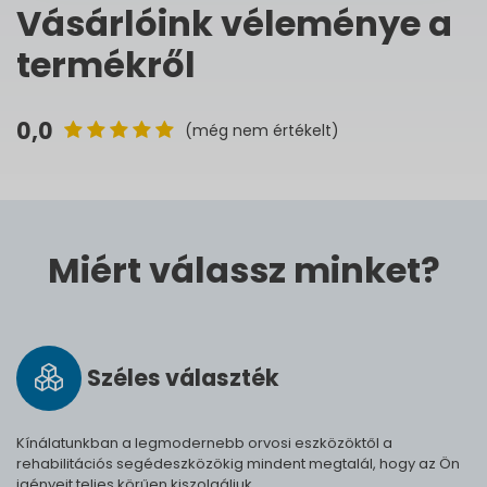
Vásárlóink véleménye a
termékről
0,0
(még nem értékelt)
Miért válassz minket?
Széles vá­lasz­ték
Kínálatunkban a legmodernebb orvosi eszközöktől a
rehabilitációs segédeszközökig mindent megtalál, hogy az Ön
igényeit teljes körűen kiszolgáljuk.