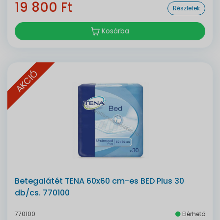
19 800 Ft
Részletek
Kosárba
AKCIÓ
Betegalátét TENA 60x60 cm-es BED Plus 30
db/cs. 770100
770100
Elérhető