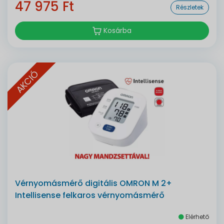
47 975 Ft
Részletek
Kosárba
AKCIÓ
Vérnyomásmérő digitális OMRON M 2+
Intellisense felkaros vérnyomásmérő
Elérhető