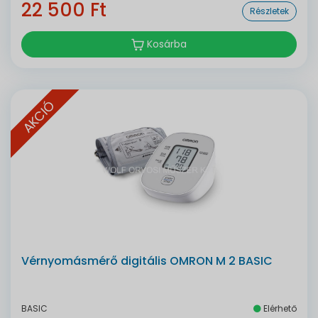
22 500 Ft
Részletek
Kosárba
AKCIÓ
Vérnyomásmérő digitális OMRON M 2 BASIC
BASIC
Elérhető