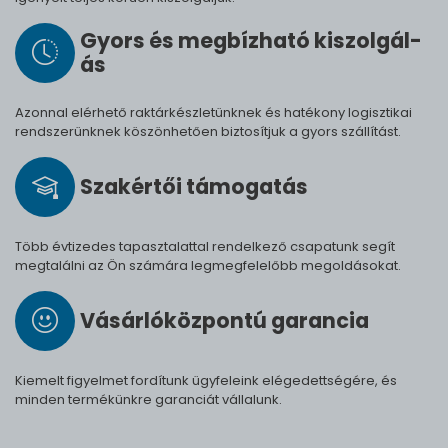
Gyors és meg­bíz­ha­tó ki­szol­gál­
ás
Azonnal elérhető raktárkészletünknek és hatékony logisztikai
rendszerünknek köszönhetően biztosítjuk a gyors szállítást.
Szak­értői tá­mo­ga­tás
Több évtizedes tapasztalattal rendelkező csapatunk segít
megtalálni az Ön számára legmegfelelőbb megoldásokat.
Vásárló­köz­pontú ga­ran­cia
Kiemelt figyelmet fordítunk ügyfeleink elégedettségére, és
minden termékünkre garanciát vállalunk.