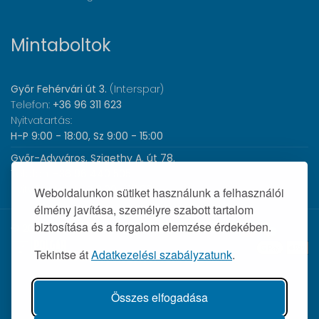
Mintaboltok
Győr Fehérvári út 3.
(Interspar)
Telefon:
+36 96 311 623
Nyitvatartás:
H-P 9:00 - 18:00, Sz 9:00 - 15:00
Győr-Adyváros, Szigethy A. út 78.
Telefon:
+36 96 440 505
Nyitvatartás:
H-P 8:00 - 17:00
Weboldalunkon sütiket használunk a felhasználói
élmény javítása, személyre szabott tartalom
biztosítása és a forgalom elemzése érdekében.
© 2026 Wolf Orvosi Műszer Kft. |
Tekintse át
Adatkezelési szabályzatunk
.
Összes elfogadása