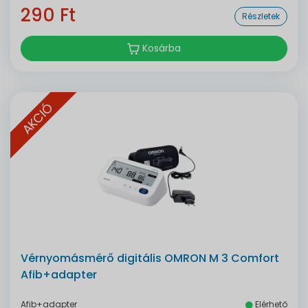
290 Ft
Részletek
Kosárba
AKCIÓ
Vérnyomásmérő digitális OMRON M 3 Comfort
Afib+adapter
Afib+adapter
Elérhető