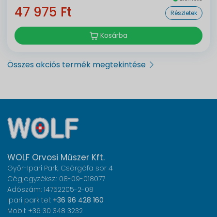
47 975 Ft
Részletek
Kosárba
Összes akciós termék megtekintése
WOLF Orvosi Műszer Kft.
Győr-Ipari Park, Csörgőfa sor 4
Cégjegyzéksz.: 08-09-018077
Adószám: 14752205-2-08
Ipari park tel:
+36 96 428 160
Mobil: +36 30 348 3232