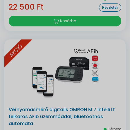
22 500 Ft
Részletek
Kosárba
AKCIÓ
Vérnyomásmérő digitális OMRON M 7 Intelli IT
felkaros AFib üzemmóddal, bluetoothos
automata
Elérhető