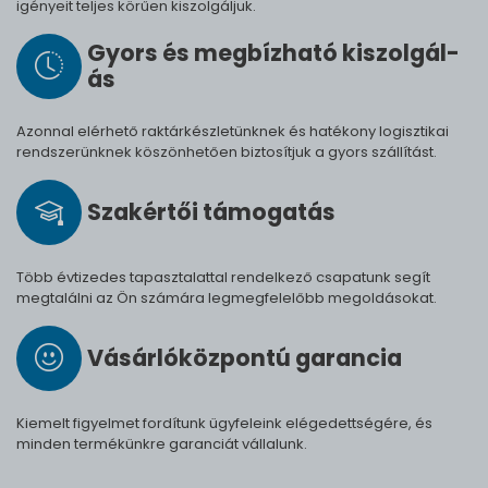
igényeit teljes körűen kiszolgáljuk.
Gyors és meg­bíz­ha­tó ki­szol­gál­
ás
Azonnal elérhető raktárkészletünknek és hatékony logisztikai
rendszerünknek köszönhetően biztosítjuk a gyors szállítást.
Szak­értői tá­mo­ga­tás
Több évtizedes tapasztalattal rendelkező csapatunk segít
megtalálni az Ön számára legmegfelelőbb megoldásokat.
Vásárló­köz­pontú ga­ran­cia
Kiemelt figyelmet fordítunk ügyfeleink elégedettségére, és
minden termékünkre garanciát vállalunk.