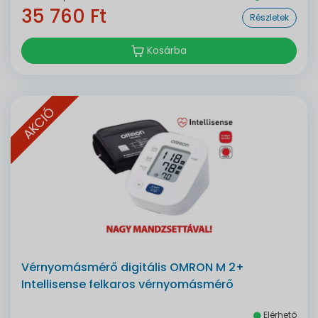
35 760 Ft
Részletek
Kosárba
AKCIÓ
Vérnyomásmérő digitális OMRON M 2+
Intellisense felkaros vérnyomásmérő
Elérhető