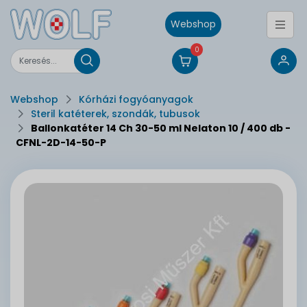
Webshop
0
Webshop
Kórházi fogyóanyagok
Steril katéterek, szondák, tubusok
Ballonkatéter 14 Ch 30-50 ml Nelaton 10 / 400 db -
CFNL-2D-14-50-P