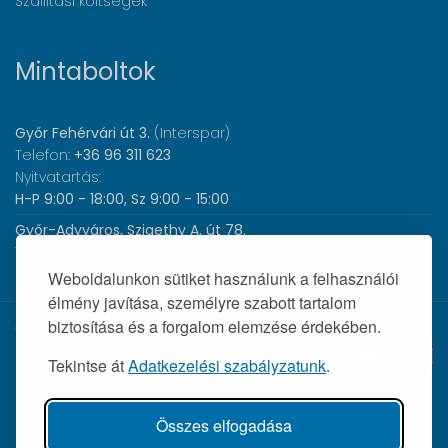
Szállítási költségek
Mintaboltok
Győr Fehérvári út 3.
(Interspar)
Telefon:
+36 96 311 623
Nyitvatartás:
H-P 9:00 - 18:00, Sz 9:00 - 15:00
Győr-Adyváros, Szigethy A. út 78.
Telefon:
+36 96 440 505
Nyitvatartás:
H-P 8:00 - 17:00
Weboldalunkon sütiket használunk a felhasználói
élmény javítása, személyre szabott tartalom
biztosítása és a forgalom elemzése érdekében.
© 2026 Wolf Orvosi Műszer Kft. |
Tekintse át
Adatkezelési szabályzatunk
.
Összes elfogadása