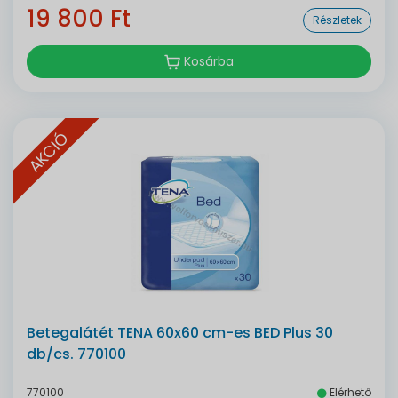
19 800 Ft
Részletek
Kosárba
AKCIÓ
Betegalátét TENA 60x60 cm-es BED Plus 30
db/cs. 770100
770100
Elérhető