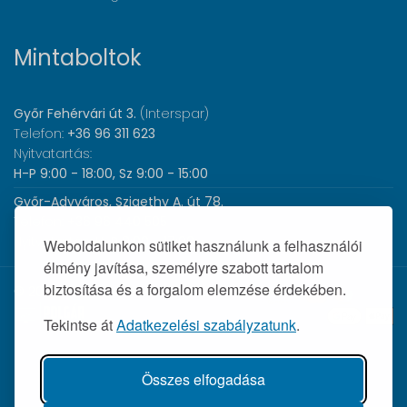
Mintaboltok
Győr Fehérvári út 3.
(Interspar)
Telefon:
+36 96 311 623
Nyitvatartás:
H-P 9:00 - 18:00, Sz 9:00 - 15:00
Győr-Adyváros, Szigethy A. út 78.
Telefon:
+36 96 440 505
Nyitvatartás:
H-P 8:00 - 17:00
Weboldalunkon sütiket használunk a felhasználói
élmény javítása, személyre szabott tartalom
biztosítása és a forgalom elemzése érdekében.
© 2026 Wolf Orvosi Műszer Kft. |
Tekintse át
Adatkezelési szabályzatunk
.
Összes elfogadása