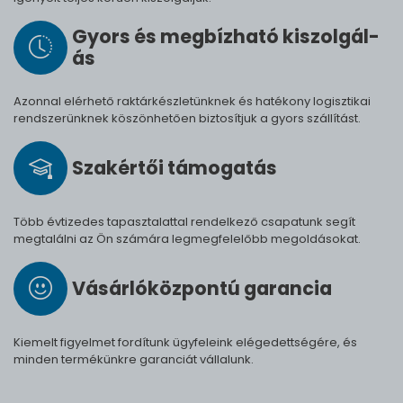
Gyors és meg­bíz­ha­tó ki­szol­gál­
ás
Azonnal elérhető raktárkészletünknek és hatékony logisztikai
rendszerünknek köszönhetően biztosítjuk a gyors szállítást.
Szak­értői tá­mo­ga­tás
Több évtizedes tapasztalattal rendelkező csapatunk segít
megtalálni az Ön számára legmegfelelőbb megoldásokat.
Vásárló­köz­pontú ga­ran­cia
Kiemelt figyelmet fordítunk ügyfeleink elégedettségére, és
minden termékünkre garanciát vállalunk.