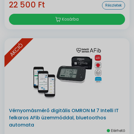
22 500 Ft
Részletek
Kosárba
AKCIÓ
Vérnyomásmérő digitális OMRON M 7 Intelli IT
felkaros AFib üzemmóddal, bluetoothos
automata
Elérhető