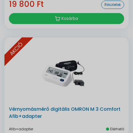
19 800 Ft
Részletek
Kosárba
AKCIÓ
Vérnyomásmérő digitális OMRON M 3 Comfort
Afib+adapter
Afib+adapter
Elérhető