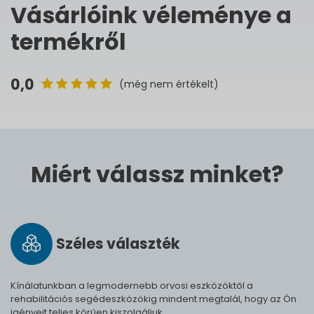
Vásárlóink véleménye a
termékről
0,0
(még nem értékelt)
Miért válassz minket?
Széles vá­lasz­ték
Kínálatunkban a legmodernebb orvosi eszközöktől a
rehabilitációs segédeszközökig mindent megtalál, hogy az Ön
igényeit teljes körűen kiszolgáljuk.