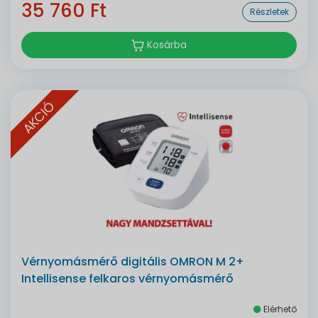
35 760 Ft
Részletek
Kosárba
AKCIÓ
Vérnyomásmérő digitális OMRON M 2+
Intellisense felkaros vérnyomásmérő
Elérhető