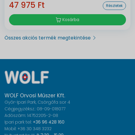
47 975 Ft
Részletek
Kosárba
Összes akciós termék megtekintése
WOLF Orvosi Műszer Kft.
Győr-Ipari Park, Csörgőfa sor 4
Cégjegyzéksz.: 08-09-018077
Adószám: 14752205-2-08
Ipari park tel:
+36 96 428 160
Mobil: +36 30 348 3232