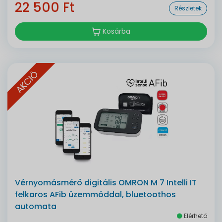
22 500 Ft
Részletek
Kosárba
AKCIÓ
Vérnyomásmérő digitális OMRON M 7 Intelli IT
felkaros AFib üzemmóddal, bluetoothos
automata
Elérhető