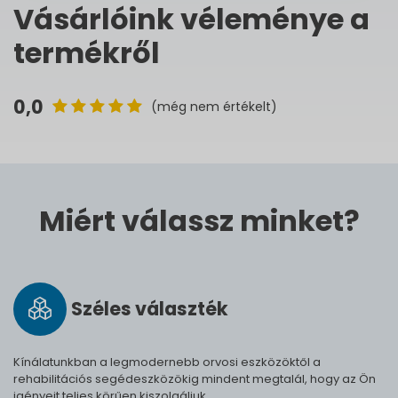
Vásárlóink véleménye a
termékről
0,0
(még nem értékelt)
Miért válassz minket?
Széles vá­lasz­ték
Kínálatunkban a legmodernebb orvosi eszközöktől a
rehabilitációs segédeszközökig mindent megtalál, hogy az Ön
igényeit teljes körűen kiszolgáljuk.