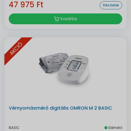
47 975 Ft
Részletek
Kosárba
AKCIÓ
Vérnyomásmérő digitális OMRON M 2 BASIC
BASIC
Elérhető