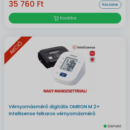
35 760 Ft
Részletek
Kosárba
AKCIÓ
Vérnyomásmérő digitális OMRON M 2+
Intellisense felkaros vérnyomásmérő
Elérhető