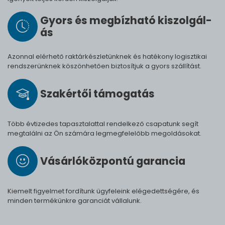
Gyors és meg­bíz­ha­tó ki­szol­gál­
ás
Azonnal elérhető raktárkészletünknek és hatékony logisztikai
rendszerünknek köszönhetően biztosítjuk a gyors szállítást.
Szak­értői tá­mo­ga­tás
Több évtizedes tapasztalattal rendelkező csapatunk segít
megtalálni az Ön számára legmegfelelőbb megoldásokat.
Vásárló­köz­pontú ga­ran­cia
Kiemelt figyelmet fordítunk ügyfeleink elégedettségére, és
minden termékünkre garanciát vállalunk.