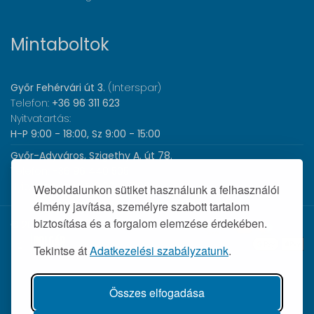
Mintaboltok
Győr Fehérvári út 3.
(Interspar)
Telefon:
+36 96 311 623
Nyitvatartás:
H-P 9:00 - 18:00, Sz 9:00 - 15:00
Győr-Adyváros, Szigethy A. út 78.
Telefon:
+36 96 440 505
Nyitvatartás:
H-P 8:00 - 17:00
Weboldalunkon sütiket használunk a felhasználói
élmény javítása, személyre szabott tartalom
biztosítása és a forgalom elemzése érdekében.
© 2026 Wolf Orvosi Műszer Kft. |
Tekintse át
Adatkezelési szabályzatunk
.
Összes elfogadása