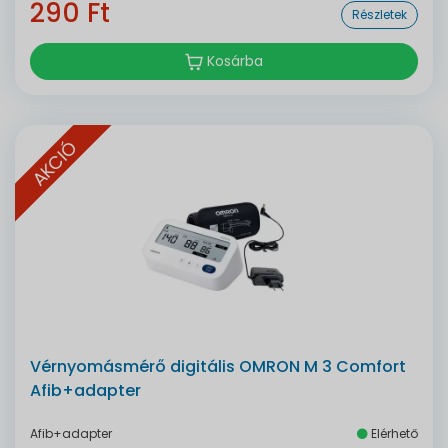
290 Ft
Részletek
Kosárba
AKCIÓ
Vérnyomásmérő digitális OMRON M 3 Comfort
Afib+adapter
Afib+adapter
Elérhető