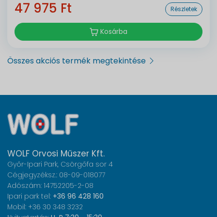
47 975 Ft
Részletek
Kosárba
Összes akciós termék megtekintése
WOLF Orvosi Műszer Kft.
Győr-Ipari Park, Csörgőfa sor 4
Cégjegyzéksz.: 08-09-018077
Adószám: 14752205-2-08
Ipari park tel:
+36 96 428 160
Mobil: +36 30 348 3232