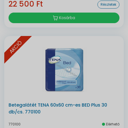
22 500 Ft
Részletek
Kosárba
AKCIÓ
Betegalátét TENA 60x60 cm-es BED Plus 30
db/cs. 770100
770100
Elérhető