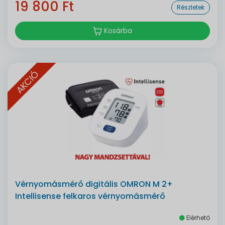
19 800 Ft
Részletek
Kosárba
AKCIÓ
Vérnyomásmérő digitális OMRON M 2+
Intellisense felkaros vérnyomásmérő
Elérhető