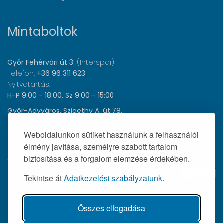
Mintaboltok
Győr Fehérvári út 3.
(Interspar)
Telefon:
+36 96 311 623
Nyitvatartás:
H-P 9:00 - 18:00, Sz 9:00 - 15:00
Győr-Adyváros, Szigethy A. út 78.
Telefon:
+36 96 440 505
Nyitvatartás:
H-P 8:00 - 17:00
Weboldalunkon sütiket használunk a felhasználói
élmény javítása, személyre szabott tartalom
biztosítása és a forgalom elemzése érdekében.
© 2026 Wolf Orvosi Műszer Kft. |
Tekintse át
Adatkezelési szabályzatunk
.
Összes elfogadása