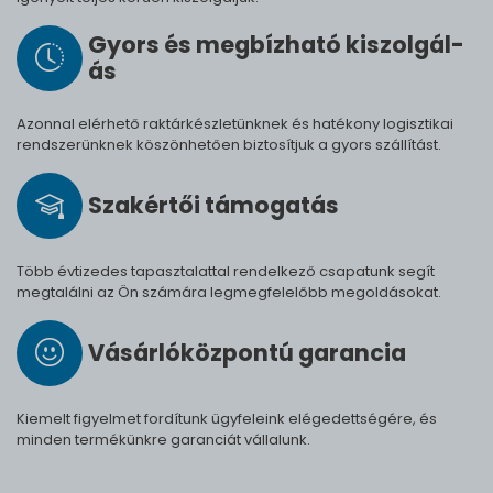
Gyors és meg­bíz­ha­tó ki­szol­gál­
ás
Azonnal elérhető raktárkészletünknek és hatékony logisztikai
rendszerünknek köszönhetően biztosítjuk a gyors szállítást.
Szak­értői tá­mo­ga­tás
Több évtizedes tapasztalattal rendelkező csapatunk segít
megtalálni az Ön számára legmegfelelőbb megoldásokat.
Vásárló­köz­pontú ga­ran­cia
Kiemelt figyelmet fordítunk ügyfeleink elégedettségére, és
minden termékünkre garanciát vállalunk.