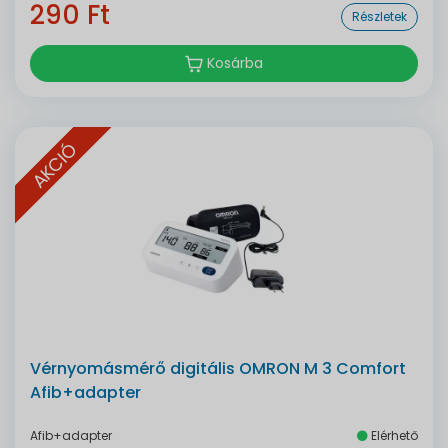
290 Ft
Részletek
Kosárba
AKCIÓ
Vérnyomásmérő digitális OMRON M 3 Comfort
Afib+adapter
Afib+adapter
Elérhető