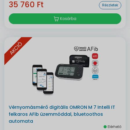
35 760 Ft
Részletek
Kosárba
AKCIÓ
Vérnyomásmérő digitális OMRON M 7 Intelli IT
felkaros AFib üzemmóddal, bluetoothos
automata
Elérhető