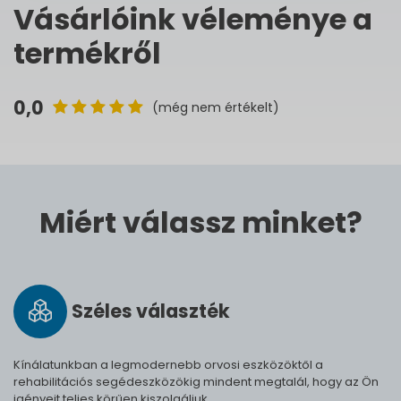
Vásárlóink véleménye a
termékről
0,0
(még nem értékelt)
Miért válassz minket?
Széles vá­lasz­ték
Kínálatunkban a legmodernebb orvosi eszközöktől a
rehabilitációs segédeszközökig mindent megtalál, hogy az Ön
igényeit teljes körűen kiszolgáljuk.