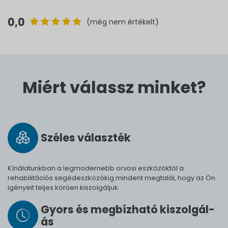
0,0
(még nem értékelt)
Miért válassz minket?
Széles vá­lasz­ték
Kínálatunkban a legmodernebb orvosi eszközöktől a
rehabilitációs segédeszközökig mindent megtalál, hogy az Ön
igényeit teljes körűen kiszolgáljuk.
Gyors és meg­bíz­ha­tó ki­szol­gál­
ás