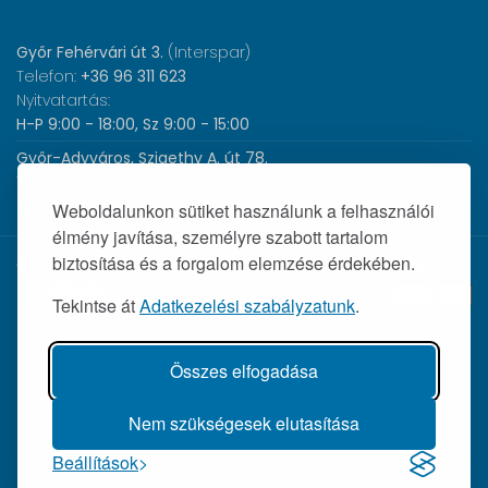
Győr Fehérvári út 3.
(Interspar)
Telefon:
+36 96 311 623
Nyitvatartás:
H-P 9:00 - 18:00, Sz 9:00 - 15:00
Győr-Adyváros, Szigethy A. út 78.
Telefon:
+36 96 440 505
Nyitvatartás:
H-P 8:00 - 17:00
Weboldalunkon sütiket használunk a felhasználói
élmény javítása, személyre szabott tartalom
biztosítása és a forgalom elemzése érdekében.
© 2026 Wolf Orvosi Műszer Kft. |
Tekintse át
Adatkezelési szabályzatunk
.
Összes elfogadása
Nem szükségesek elutasítása
Beállítások