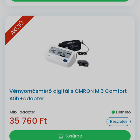
AKCIÓ
Vérnyomásmérő digitális OMRON M 3 Comfort
Afib+adapter
Afib+adapter
Elérhető
35 760 Ft
Részletek
Kosárba