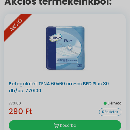
Akciós termékeinkből:
AKCIÓ
Betegalátét TENA 60x60 cm-es BED Plus 30
db/cs. 770100
770100
Elérhető
290 Ft
Részletek
Kosárba