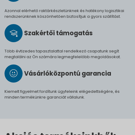
Azonnal elérhető raktárkészletünknek és hatékony logisztikai
rendszerünknek köszönhetően biztosítjuk a gyors szállítást.
Szak­értői tá­mo­ga­tás
Több évtizedes tapasztalattal rendelkező csapatunk segít
megtalálni az Ön számára legmegfelelőbb megoldásokat.
Vásárló­köz­pontú ga­ran­cia
Kiemelt figyelmet fordítunk ügyfeleink elégedettségére, és
minden termékünkre garanciát vállalunk.