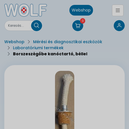
Webshop
0
Webshop
Mérési és diagnosztikai eszközök
Laboratóriumi termékek
Borszeszégőbe kanóctartó, béllel