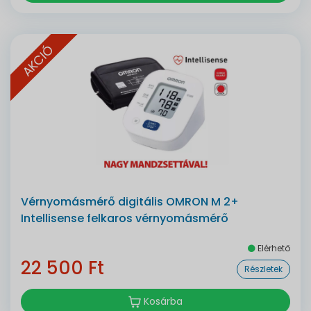
AKCIÓ
Vérnyomásmérő digitális OMRON M 2+
Intellisense felkaros vérnyomásmérő
Elérhető
22 500 Ft
Részletek
Kosárba