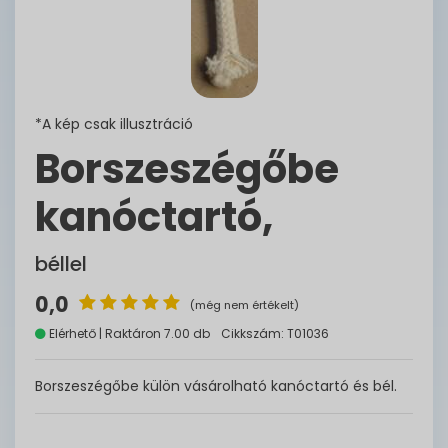
*A kép csak illusztráció
Borszeszégőbe
kanóctartó,
béllel
0,0
(még nem értékelt)
Elérhető | Raktáron 7.00 db
Cikkszám: T01036
Borszeszégőbe külön vásárolható kanóctartó és bél.