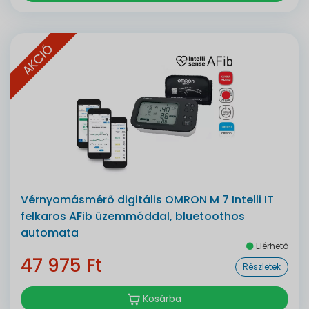
AKCIÓ
Vérnyomásmérő digitális OMRON M 7 Intelli IT
felkaros AFib üzemmóddal, bluetoothos
automata
Elérhető
47 975 Ft
Részletek
Kosárba