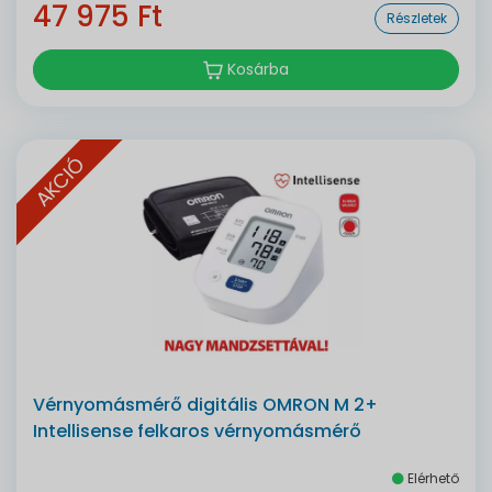
47 975 Ft
Részletek
Kosárba
AKCIÓ
Vérnyomásmérő digitális OMRON M 2+
Intellisense felkaros vérnyomásmérő
Elérhető