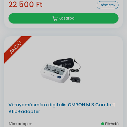
22 500 Ft
Részletek
Kosárba
AKCIÓ
Vérnyomásmérő digitális OMRON M 3 Comfort
Afib+adapter
Afib+adapter
Elérhető