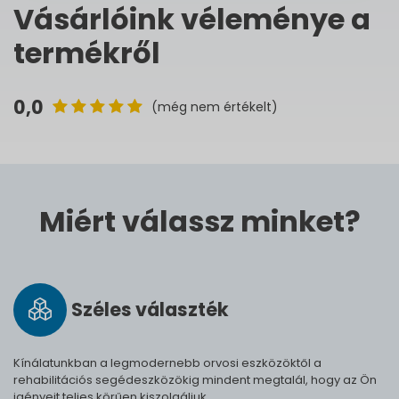
Vásárlóink véleménye a
termékről
0,0
(még nem értékelt)
Miért válassz minket?
Széles vá­lasz­ték
Kínálatunkban a legmodernebb orvosi eszközöktől a
rehabilitációs segédeszközökig mindent megtalál, hogy az Ön
igényeit teljes körűen kiszolgáljuk.