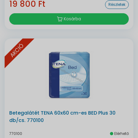
19 800 Ft
Részletek
Kosárba
AKCIÓ
Betegalátét TENA 60x60 cm-es BED Plus 30
db/cs. 770100
770100
Elérhető