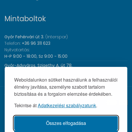
Mintaboltok
Győr Fehérvári út 3.
(Interspar)
Telefon:
+36 96 311 623
Nyitvatartás:
H-P 9:00 - 18:00, Sz 9:00 - 15:00
Győr-Adyváros, Szigethy A. út 78.
Telefon:
+36 96 440 505
Nyitvatartás:
H-P 8:00 - 17:00
Weboldalunkon sütiket használunk a felhasználói
élmény javítása, személyre szabott tartalom
biztosítása és a forgalom elemzése érdekében.
© 2026 Wolf Orvosi Műszer Kft. |
Tekintse át
Adatkezelési szabályzatunk
.
Összes elfogadása