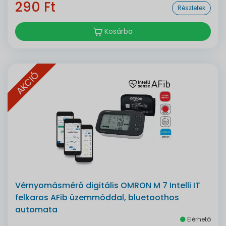
290 Ft
Részletek
Kosárba
AKCIÓ
Vérnyomásmérő digitális OMRON M 7 Intelli IT
felkaros AFib üzemmóddal, bluetoothos
automata
Elérhető