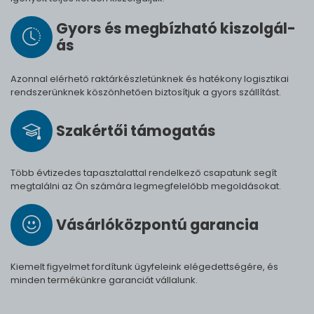
Gyors és meg­bíz­ha­tó ki­szol­gál­
ás
Azonnal elérhető raktárkészletünknek és hatékony logisztikai
rendszerünknek köszönhetően biztosítjuk a gyors szállítást.
Szak­értői tá­mo­ga­tás
Több évtizedes tapasztalattal rendelkező csapatunk segít
megtalálni az Ön számára legmegfelelőbb megoldásokat.
Vásárló­köz­pontú ga­ran­cia
Kiemelt figyelmet fordítunk ügyfeleink elégedettségére, és
minden termékünkre garanciát vállalunk.