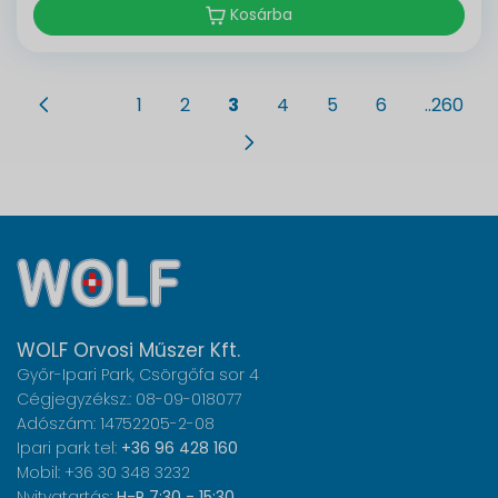
Kosárba
1
2
3
4
5
6
..260
WOLF Orvosi Műszer Kft.
Győr-Ipari Park, Csörgőfa sor 4
Cégjegyzéksz.: 08-09-018077
Adószám: 14752205-2-08
Ipari park tel:
+36 96 428 160
Mobil: +36 30 348 3232
Nyitvatartás:
H-P 7:30 - 15:30