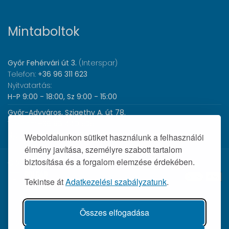
Mintaboltok
Győr Fehérvári út 3.
(Interspar)
Telefon:
+36 96 311 623
Nyitvatartás:
H-P 9:00 - 18:00, Sz 9:00 - 15:00
Győr-Adyváros, Szigethy A. út 78.
Telefon:
+36 96 440 505
Nyitvatartás:
H-P 8:00 - 17:00
Weboldalunkon sütiket használunk a felhasználói
élmény javítása, személyre szabott tartalom
biztosítása és a forgalom elemzése érdekében.
© 2026 Wolf Orvosi Műszer Kft. |
Tekintse át
Adatkezelési szabályzatunk
.
Összes elfogadása