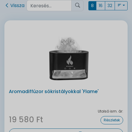
Vissza
8
16
32
Aromadiffúzor sókristályokkal 'Flame'
Utolsó ism. ár:
19 580 Ft
Részletek