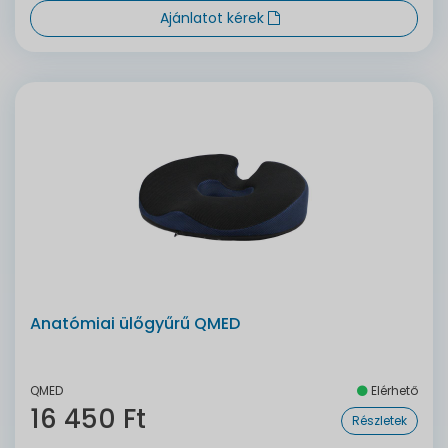
Ajánlatot kérek
Anatómiai ülőgyűrű QMED
QMED
Elérhető
16 450 Ft
Részletek