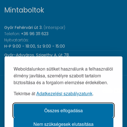
Mintaboltok
Győr Fehérvári út 3.
(Interspar)
Telefon:
+36 96 311 623
Nyitvatartás:
H-P 9:00 - 18:00, Sz 9:00 - 15:00
Győr-Adyváros, Szigethy A. út 78.
Telefon:
+36 96 440 505
Nyitvatartás:
H-P 8:00 - 17:00
Weboldalunkon sütiket használunk a felhasználói
élmény javítása, személyre szabott tartalom
biztosítása és a forgalom elemzése érdekében.
© 2026 Wolf Orvosi Műszer Kft. |
Tekintse át
Adatkezelési szabályzatunk
.
Összes elfogadása
Nem szükségesek elutasítása