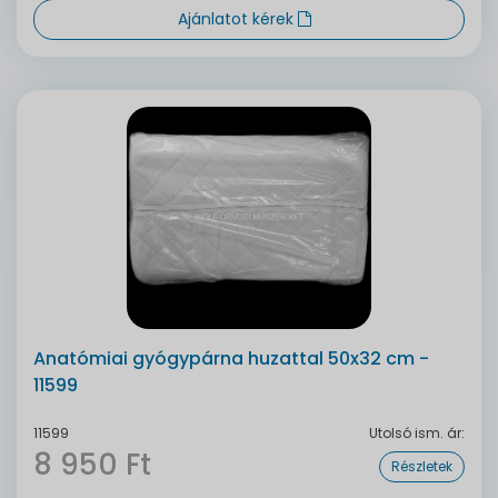
Ajánlatot kérek
Anatómiai gyógypárna huzattal 50x32 cm -
11599
11599
Utolsó ism. ár:
8 950 Ft
Részletek