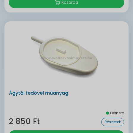
Kosárba
Ágytál fedővel műanyag
Elérhető
2 850 Ft
Részletek