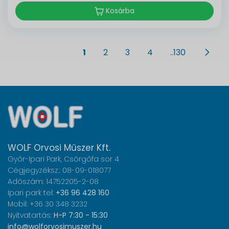
Kosárba
1
2
3
4
..130
WOLF Orvosi Műszer Kft.
Győr-Ipari Park, Csörgőfa sor 4
Cégjegyzéksz.: 08-09-018077
Adószám: 14752205-2-08
Ipari park tel:
+36 96 428 160
Mobil: +36 30 348 3232
Nyitvatartás:
H-P 7:30 - 15:30
info@wolforvosimuszer.hu