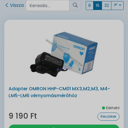
Vissza
8
16
32
Adapter OMRON HHP-CM01 MX3,M2,M3, M4-
I,M5-I,M6 vérnyomásmérőhöz
Elérhető
9 190 Ft
Részletek