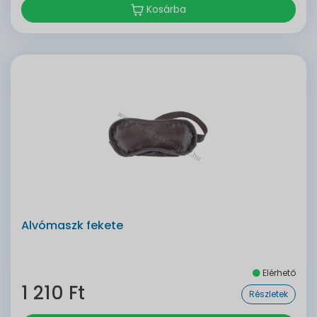
Kosárba
Alvómaszk fekete
Elérhető
1 210 Ft
Részletek