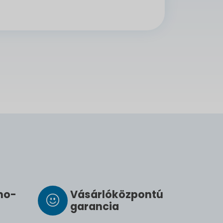
­mo­
Vásárló­köz­pontú
ga­ran­cia