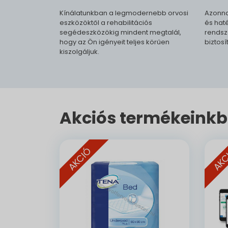
Kínálatunkban a legmodernebb orvosi
Azonna
eszközöktől a rehabilitációs
és haté
segédeszközökig mindent megtalál,
rendsz
hogy az Ön igényeit teljes körűen
biztosí
kiszolgáljuk.
Akciós termékeinkb
AKCIÓ
AKC