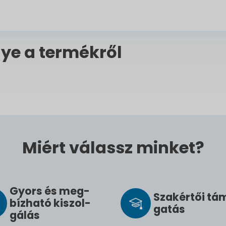
ye a termékről
Miért válassz minket?
Gyors és meg­
Szak­értői tá
bíz­ha­tó ki­szol­
ga­tás
gál­ás