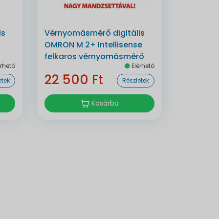
is
Vérnyomásmérő digitális
OMRON M 2+ Intellisense
felkaros vérnyomásmérő
rhető
Elérhető
22 500 Ft
etek
Részletek
Kosárba