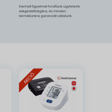
Kiemelt figyelmet fordítunk ügyfeleink
elégedettségére, és minden
termékünkre garanciát vállalunk.
.
AKCIÓ