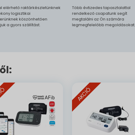
l elérhető raktárkészletünknek
Több évtizedes tapasztalattal
kony logisztikai
rendelkező csapatunk segít
erünknek köszönhetően
megtalálni az Ön számára
tjuk a gyors szállítást.
legmegfelelőbb megoldásokat
ől:
IÓ
AKCIÓ