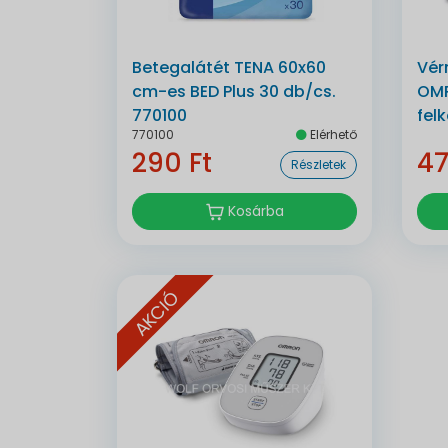
Betegalátét TENA 60x60
Vér
cm-es BED Plus 30 db/cs.
OMR
770100
fel
770100
Elérhető
blu
290 Ft
47
Részletek
Kosárba
AKCIÓ