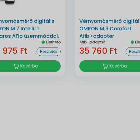
nyomásmérő digitális
Vérnyomásmérő digitál
ON M 7 Intelli IT
OMRON M 3 Comfort
karos AFib üzemmóddal,
Afib+adapter
Elérhető
Afib+adapter
Elé
etoothos automata
 975 Ft
35 760 Ft
Részletek
Részl
Kosárba
Kosárba