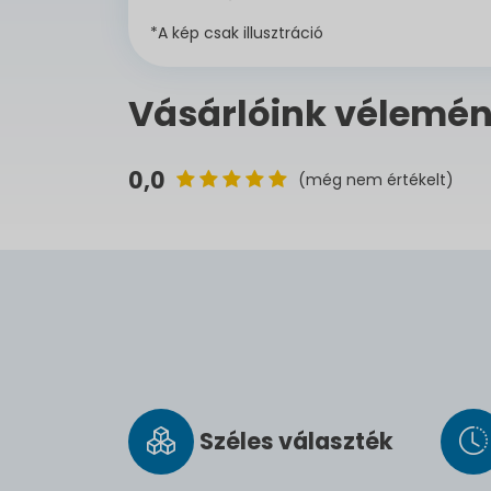
*A kép csak illusztráció
Vásárlóink vélemén
0,0
(még nem értékelt)
Széles vá­lasz­ték